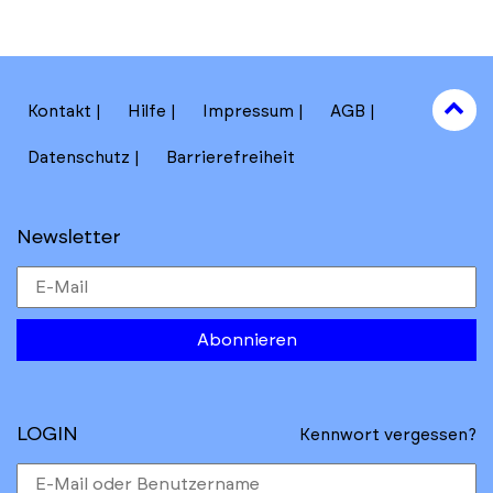
section
to
Kontakt
Hilfe
Impressum
AGB
to
Datenschutz
Barrierefreiheit
Newsletter
Abonnieren
LOGIN
Kennwort vergessen?