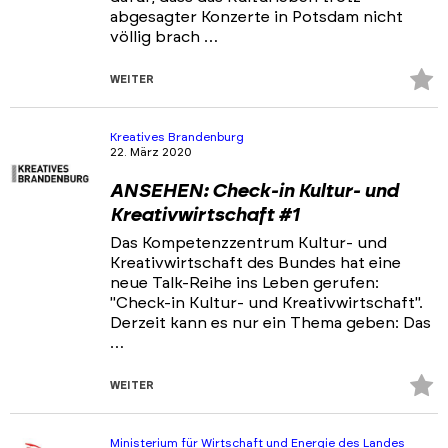
abgesagter Konzerte in Potsdam nicht
völlig brach …
Z
WEITER
Fa
hi
Kreatives Brandenburg
22. März 2020
ANSEHEN: Check-in Kultur- und
Kreativwirtschaft #1
Das Kompetenzzentrum Kultur- und
Kreativwirtschaft des Bundes hat eine
neue Talk-Reihe ins Leben gerufen:
"Check-in Kultur- und Kreativwirtschaft".
Derzeit kann es nur ein Thema geben: Das
…
Z
WEITER
Fa
hi
Ministerium für Wirtschaft und Energie des Landes