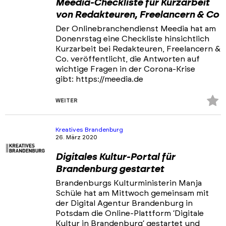
Meedia-Checkliste für Kurzarbeit
von Redakteuren, Freelancern & Co
Der Onlinebranchendienst Meedia hat am
Donenrstag eine Checkliste hinsichtlich
Kurzarbeit bei Redakteuren, Freelancern &
Co. veröffentlicht, die Antworten auf
wichtige Fragen in der Corona-Krise
gibt: https://meedia.de
Z
WEITER
Fa
hi
Kreatives Brandenburg
26. März 2020
Digitales Kultur-Portal für
Brandenburg gestartet
Brandenburgs Kulturministerin Manja
Schüle hat am Mittwoch gemeinsam mit
der Digital Agentur Brandenburg in
Potsdam die Online-Plattform ‘Digitale
Kultur in Brandenburg‘ gestartet und