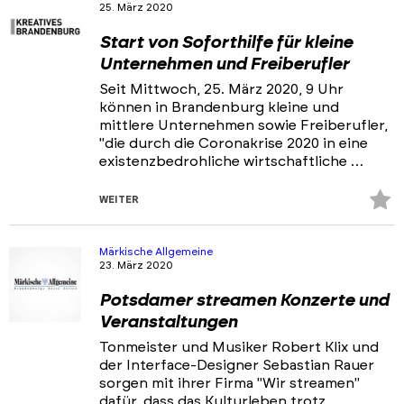
25. März 2020
Start von Soforthilfe für kleine
Unternehmen und Freiberufler
Seit Mittwoch, 25. März 2020, 9 Uhr
können in Brandenburg kleine und
mittlere Unternehmen sowie Freiberufler,
"die durch die Coronakrise 2020 in eine
existenzbedrohliche wirtschaftliche …
Z
WEITER
Fa
hi
Märkische Allgemeine
23. März 2020
Potsdamer streamen Konzerte und
Veranstaltungen
Tonmeister und Musiker Robert Klix und
der Interface-Designer Sebastian Rauer
sorgen mit ihrer Firma "Wir streamen"
dafür, dass das Kulturleben trotz