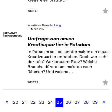
kreisfreien Städte …
Z
WEITER
Fa
hi
Kreatives Brandenburg
9. März 2020
Umfrage zum neuen
Kreativquartier in Potsdam
In Potsdam soll bekanntermaßen ein neues
Kreativquartier entstehen. Doch wer zieht
dort ein? Wer braucht Platz? Welche
Branche dürstet am meisten nach
Räumen? Und welche …
Z
WEITER
Fa
Skip
Skip
hi
back
back
Erste
Le
20
21
22
23
24
25
26
27
28
29
to
to
results
filters
Seite
Se