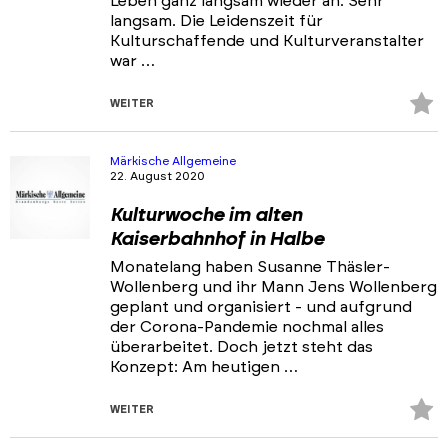
Leben ganz langsam wieder an. Sehr
langsam. Die Leidenszeit für
Kulturschaffende und Kulturveranstalter
war …
Z
WEITER
Fa
hi
Märkische Allgemeine
22. August 2020
Kulturwoche im alten
Kaiserbahnhof in Halbe
Monatelang haben Susanne Thäsler-
Wollenberg und ihr Mann Jens Wollenberg
geplant und organisiert - und aufgrund
der Corona-Pandemie nochmal alles
überarbeitet. Doch jetzt steht das
Konzept: Am heutigen …
Z
WEITER
Fa