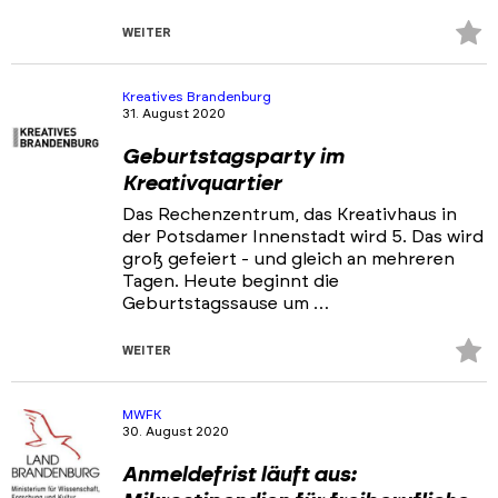
Z
WEITER
Fa
hi
Kreatives Brandenburg
31. August 2020
Geburtstagsparty im
Kreativquartier
Das Rechenzentrum, das Kreativhaus in
der Potsdamer Innenstadt wird 5. Das wird
groß gefeiert - und gleich an mehreren
Tagen. Heute beginnt die
Geburtstagssause um …
Z
WEITER
Fa
hi
MWFK
30. August 2020
Anmeldefrist läuft aus: