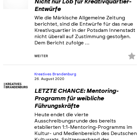
Nicht nur Lob für Kreativquartier-
Entwürfe
Wie die Märkische Allgemeine Zeitung
berichtet, sind die Entwürfe für das neue
Kreativquartier in der Potsdam Innenstadt
nicht überall auf Zustimmung gestoßen.
Dem Bericht zufolge …
Z
WEITER
Fa
hi
Kreatives Brandenburg
26. August 2020
LETZTE CHANCE: Mentoring-
Programm für weibliche
Führungskräfte
Heute endet die vierte
Ausschreibungsrunde des bereits
etablierten 1:1-Mentoring-Programms im
Kultur- und Medienbereich des Deutschen
Kulturrats, Spitzenverband der