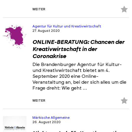
Z
WEITER
Fa
hi
Agentur für Kultur und Kreativwirtschaft
27. August 2020
ONLINE-BERATUNG: Chancen der
Kreativwirtschaft in der
Coronakrise
Die Brandenburger Agentur für Kultur-
und Kreativwirtschaft bietet am 4.
September 2020 eine Online-
Veranstaltung an, bei der sich alles um die
Frage dreht: Wie geht …
Z
WEITER
Fa
hi
Märkische Allgemeine
26. August 2020