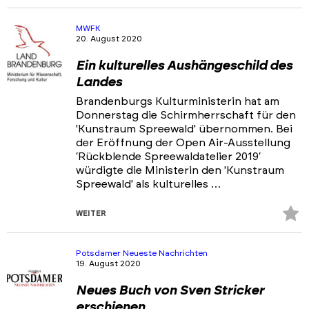
Fa
hi
MWFK
20. August 2020
Ein kulturelles Aushängeschild des
Landes
Brandenburgs Kulturministerin hat am
Donnerstag die Schirmherrschaft für den
'Kunstraum Spreewald' übernommen. Bei
der Eröffnung der Open Air-Ausstellung
‘Rückblende Spreewaldatelier 2019‘
würdigte die Ministerin den 'Kunstraum
Spreewald' als kulturelles …
Z
WEITER
Fa
hi
Potsdamer Neueste Nachrichten
19. August 2020
Neues Buch von Sven Stricker
erschienen