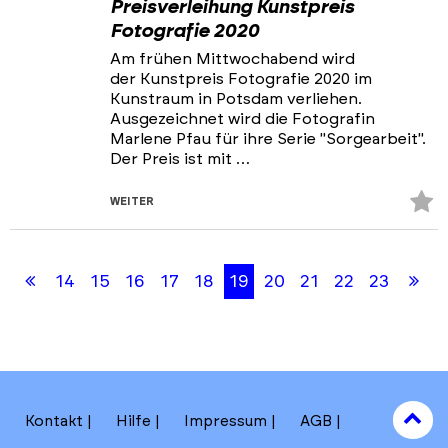
Preisverleihung Kunstpreis
Fotografie 2020
Am frühen Mittwochabend wird
der Kunstpreis Fotografie 2020 im
Kunstraum in Potsdam verliehen.
Ausgezeichnet wird die Fotografin
Marlene Pfau für ihre Serie "Sorgearbeit".
Der Preis ist mit …
Z
WEITER
Fa
Skip
Skip
hi
back
back
Erste
Le
14
15
16
17
18
19
20
21
22
23
to
to
results
filters
Seite
Se
section
to
Kontakt
Hilfe
Impressum
AGB
to