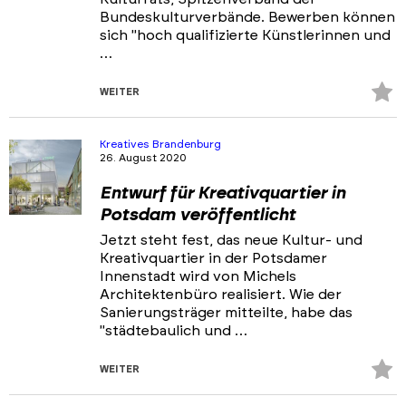
Bundeskulturverbände. Bewerben können
sich "hoch qualifizierte Künstlerinnen und
…
Z
WEITER
Fa
hi
Kreatives Brandenburg
26. August 2020
Entwurf für Kreativquartier in
Potsdam veröffentlicht
Jetzt steht fest, das neue Kultur- und
Kreativquartier in der Potsdamer
Innenstadt wird von Michels
Architektenbüro realisiert. Wie der
Sanierungsträger mitteilte, habe das
"städtebaulich und …
Z
WEITER
Fa