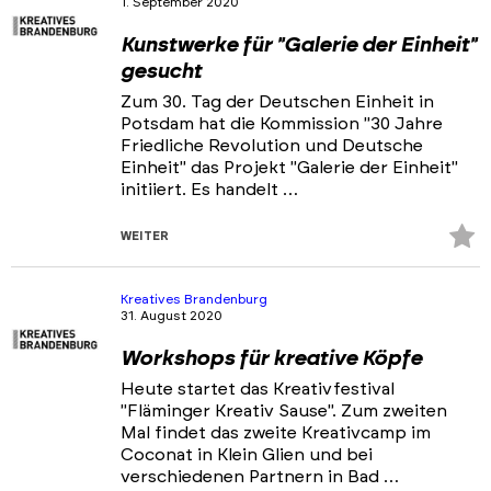
1. September 2020
Portfolios
Kunstwerke für "Galerie der Einheit"
Veranstaltungen & Events
gesucht
News
Zum 30. Tag der Deutschen Einheit in
Potsdam hat die Kommission "30 Jahre
Friedliche Revolution und Deutsche
Einheit" das Projekt "Galerie der Einheit"
initiiert. Es handelt …
Z
WEITER
Fa
hi
Kreatives Brandenburg
31. August 2020
Workshops für kreative Köpfe
Heute startet das Kreativfestival
"Fläminger Kreativ Sause". Zum zweiten
Mal findet das zweite Kreativcamp im
Coconat in Klein Glien und bei
verschiedenen Partnern in Bad …