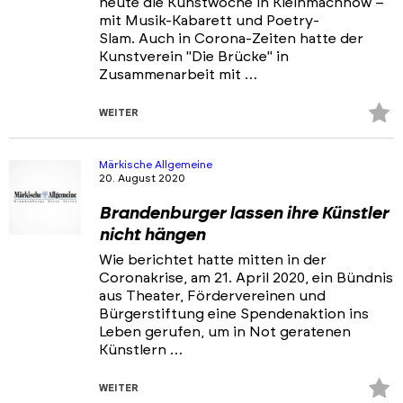
heute die Kunstwoche in Kleinmachnow –
mit Musik-Kabarett und Poetry-
Slam. Auch in Corona-Zeiten hatte der
Kunstverein "Die Brücke" in
Zusammenarbeit mit …
Z
WEITER
Fa
hi
Märkische Allgemeine
20. August 2020
Brandenburger lassen ihre Künstler
nicht hängen
Wie berichtet hatte mitten in der
Coronakrise, am 21. April 2020, ein Bündnis
aus Theater, Fördervereinen und
Bürgerstiftung eine Spendenaktion ins
Leben gerufen, um in Not geratenen
Künstlern …
Z
WEITER