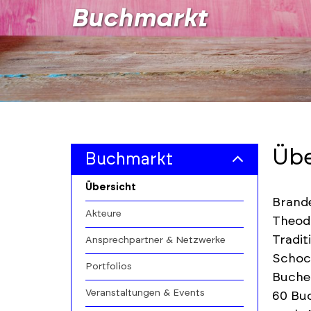
Buchmarkt
Übe
Buchmarkt
Übersicht
Brande
Akteure
Theodo
Tradit
Ansprechpartner & Netzwerke
Schoch
Portfolios
Buchei
Veranstaltungen & Events
60 Buc