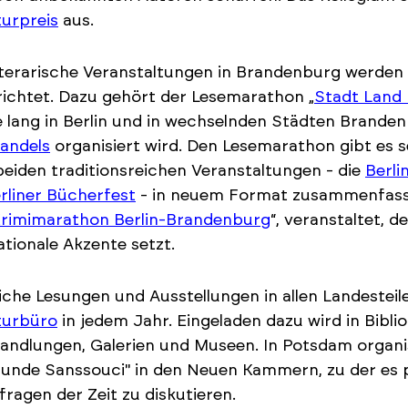
turpreis
aus.
literarische Veranstaltungen in Brandenburg werden 
ichtet. Dazu gehört der Lesemarathon „
Stadt Land
 lang in Berlin und in wechselnden Städten Brand
andels
organisiert wird. Den Lesemarathon gibt es 
beiden traditionsreichen Veranstaltungen - die
Berl
rliner Bücherfest
- in neuem Format zusammenfasst
rimimarathon Berlin-Brandenburg
“, veranstaltet,
ationale Akzente setzt.
iche Lesungen und Ausstellungen in allen Landesteil
turbüro
in jedem Jahr. Eingeladen dazu wird in Biblio
ndlungen, Galerien und Museen. In Potsdam organisi
runde Sanssouci" in den Neuen Kammern, zu der es 
ragen der Zeit zu diskutieren.