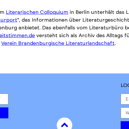
em
Literarischen Colloquium
in Berlin unterhält das 
aturport
“, das Informationen über Literaturgeschich
nburg anbietet. Das ebenfalls vom Literaturbüro b
eitstimmen.de
versteht sich als Archiv des Alltags f
r
Verein Brandenburgische Literaturlandschaft
.
LO
to
top