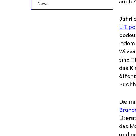
auch A
News
Jährli
LIT:p
bedeut
jedem
Wissen
sind T
das K
öffent
Buchha
Die mi
Brand
Litera
das Me
und n