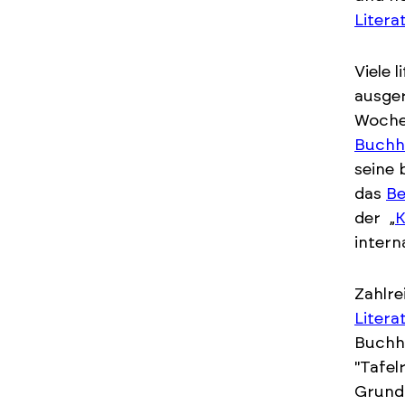
Litera
Viele 
ausger
Woche
Buchh
seine 
das
Be
der „
K
intern
Zahlre
Litera
Buchha
"Tafel
Grundf