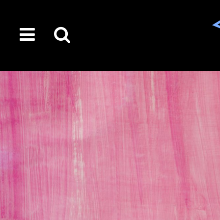
toggle
Suche
menu
auf
der
gesamten
Seite