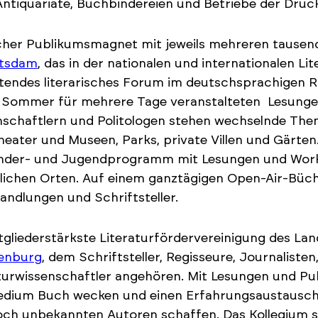
ntiquariate, Buchbindereien und Betriebe der Druc
cher Publikumsmagnet mit jeweils mehreren tausend
otsdam
, das in der nationalen und internationalen Lit
endes literarisches Forum im deutschsprachigen Ra
 Sommer für mehrere Tage veranstalteten Lesunge
schaftlern und Politologen stehen wechselnde The
heater und Museen, Parks, private Villen und Gärten
inder- und Jugendprogramm mit Lesungen und Work
lichen Orten. Auf einem ganztägigen Open-Air-Büch
ndlungen und Schriftsteller.
tgliederstärkste Literaturfördervereinigung des Lan
enburg
, dem Schriftsteller, Regisseure, Journaliste
turwissenschaftler angehören. Mit Lesungen und Publ
dium Buch wecken und einen Erfahrungsaustausch z
och unbekannten Autoren schaffen. Das Kollegium 