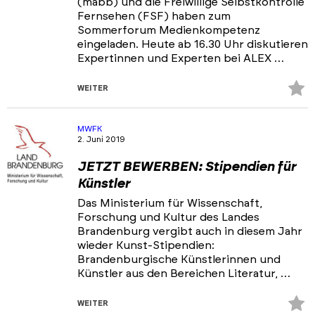
(mabb) und die Freiwillige Selbstkontrolle
Fernsehen (FSF) haben zum
Sommerforum Medienkompetenz
eingeladen. Heute ab 16.30 Uhr diskutieren
Expertinnen und Experten bei ALEX …
Z
WEITER
Fa
hi
MWFK
2. Juni 2019
JETZT BEWERBEN: Stipendien für
Künstler
Das Ministerium für Wissenschaft,
Forschung und Kultur des Landes
Brandenburg vergibt auch in diesem Jahr
wieder Kunst-Stipendien:
Brandenburgische Künstlerinnen und
Künstler aus den Bereichen Literatur, …
Z
WEITER