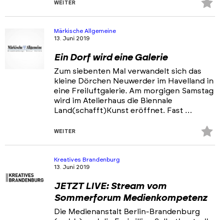
Z
WEITER
Fa
hi
Märkische Allgemeine
13. Juni 2019
Ein Dorf wird eine Galerie
Zum siebenten Mal verwandelt sich das
kleine Dörchen Neuwerder im Havelland in
eine Freiluftgalerie. Am morgigen Samstag
wird im Atelierhaus die Biennale
Land(schafft)Kunst eröffnet. Fast …
Z
WEITER
Fa
hi
Kreatives Brandenburg
13. Juni 2019
JETZT LIVE: Stream vom
Sommerforum Medienkompetenz
Die Medienanstalt Berlin-Brandenburg