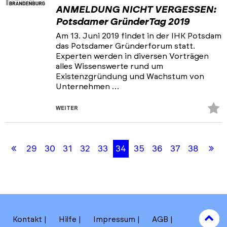
ANMELDUNG NICHT VERGESSEN:
Potsdamer GründerTag 2019
Am 13. Juni 2019 findet in der IHK Potsdam
das Potsdamer Gründerforum statt.
Experten werden in diversen Vorträgen
alles Wissenswerte rund um
Existenzgründung und Wachstum von
Unternehmen …
Z
WEITER
Fa
Skip
Skip
hi
back
back
Erste
Le
29
30
31
32
33
34
35
36
37
38
to
to
results
filters
Seite
Se
section
to
Kontakt
Hilfe
Impressum
AGB