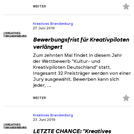
Z
WEITER
Fa
hi
Kreatives Brandenburg
27. Juni 2019
Bewerbungsfrist für Kreativpiloten
verlängert
Zum zehnten Mal findet in diesem Jahr
der Wettbewerb "Kultur- und
Kreativpiloten Deutschland" statt.
Insgesamt 32 Preisträger werden von einer
Jury ausgewählt. Bewerben kann sich
jeder, …
Z
WEITER
Fa
hi
Kreatives Brandenburg
23. Juni 2019
LETZTE CHANCE: "Kreatives