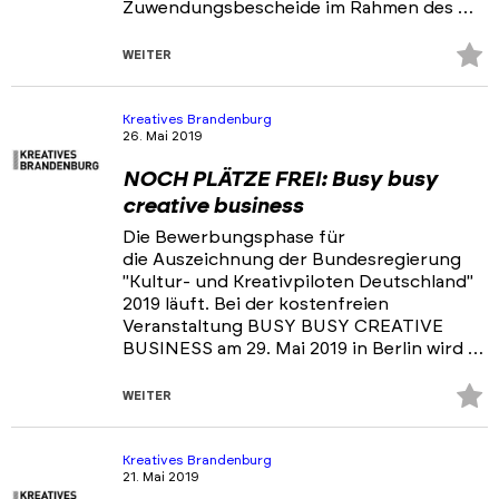
Zuwendungsbescheide im Rahmen des …
Z
WEITER
Fa
hi
Kreatives Brandenburg
26. Mai 2019
NOCH PLÄTZE FREI: Busy busy
creative business
Die Bewerbungsphase für
die Auszeichnung der Bundesregierung
"Kultur- und Kreativpiloten Deutschland"
2019 läuft. Bei der kostenfreien
Veranstaltung BUSY BUSY CREATIVE
BUSINESS am 29. Mai 2019 in Berlin wird …
Z
WEITER
Fa
hi
Kreatives Brandenburg
21. Mai 2019