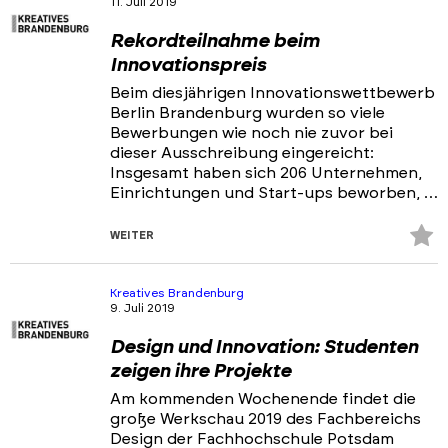
11. Juli 2019
Portfolios
Rekordteilnahme beim
Veranstaltungen & Events
Innovationspreis
News
Beim diesjährigen Innovationswettbewerb
Berlin Brandenburg wurden so viele
Bewerbungen wie noch nie zuvor bei
dieser Ausschreibung eingereicht:
Insgesamt haben sich 206 Unternehmen,
Einrichtungen und Start-ups beworben, …
Z
WEITER
Fa
hi
Kreatives Brandenburg
9. Juli 2019
Design und Innovation: Studenten
zeigen ihre Projekte
Am kommenden Wochenende findet die
große Werkschau 2019 des Fachbereichs
Design der Fachhochschule Potsdam