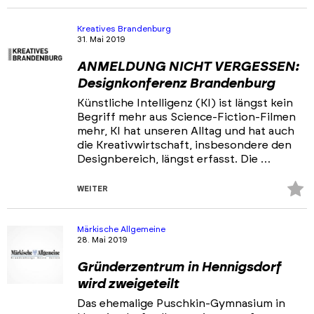
Fa
hi
Kreatives Brandenburg
31. Mai 2019
ANMELDUNG NICHT VERGESSEN:
Designkonferenz Brandenburg
Künstliche Intelligenz (KI) ist längst kein
Begriff mehr aus Science-Fiction-Filmen
mehr, KI hat unseren Alltag und hat auch
die Kreativwirtschaft, insbesondere den
Designbereich, längst erfasst. Die …
Z
WEITER
Fa
hi
Märkische Allgemeine
28. Mai 2019
Gründerzentrum in Hennigsdorf
wird zweigeteilt
Das ehemalige Puschkin-Gymnasium in