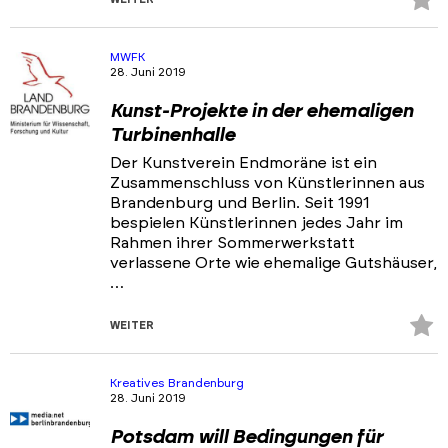
Fa
hi
MWFK
28. Juni 2019
Kunst-Projekte in der ehemaligen
Turbinenhalle
Der Kunstverein Endmoräne ist ein
Zusammenschluss von Künstlerinnen aus
Brandenburg und Berlin. Seit 1991
bespielen Künstlerinnen jedes Jahr im
Rahmen ihrer Sommerwerkstatt
verlassene Orte wie ehe­malige Gutshäuser,
…
Z
WEITER
Fa
hi
Kreatives Brandenburg
28. Juni 2019
Potsdam will Bedingungen für