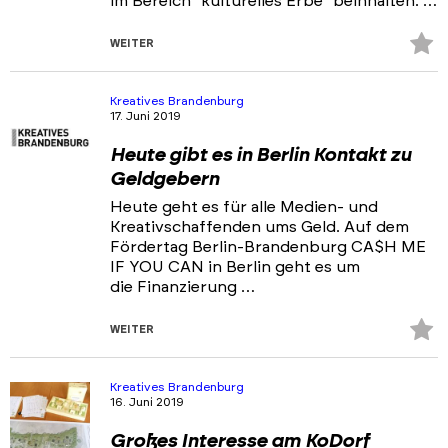
im Bereich "kulturelles Erbe" beinhalten. …
Z
WEITER
Fa
hi
Kreatives Brandenburg
17. Juni 2019
Heute gibt es in Berlin Kontakt zu
Geldgebern
Heute geht es für alle Medien- und
Kreativschaffenden ums Geld. Auf dem
Fördertag Berlin-Brandenburg CA$H ME
IF YOU CAN in Berlin geht es um
die Finanzierung …
Z
WEITER
Fa
hi
Kreatives Brandenburg
16. Juni 2019
Großes Interesse am KoDorf