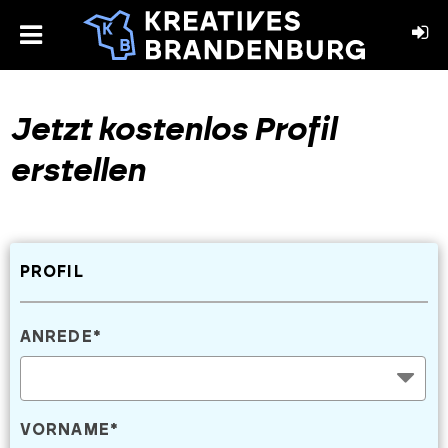
toggle
menu
book
stagram
Jetzt kostenlos Profil
erstellen
PROFIL
ANREDE
*
VORNAME
*