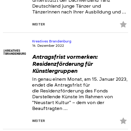
unterstützt der Dachverband Tanz
Deutschland junge Tänzer und
Tänzerinnen nach ihrer Ausbildung und …
Z
WEITER
Fa
hi
Kreatives Brandenburg
14. Dezember 2022
Antragsfrist vormerken:
Residenzförderung für
Künstlergruppen
In genau einem Monat, am 15. Januar 2023,
endet die Antragsfrist für
die Residenzförderung des Fonds
Darstellende Künste im Rahmen von
"Neustart Kultur" – dem von der
Beauftragten …
Z
WEITER
Fa