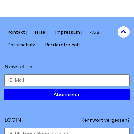
hi
to
Kontakt
Hilfe
Impressum
AGB
to
Datenschutz
Barrierefreiheit
Newsletter
Abonnieren
LOGIN
Kennwort vergessen?