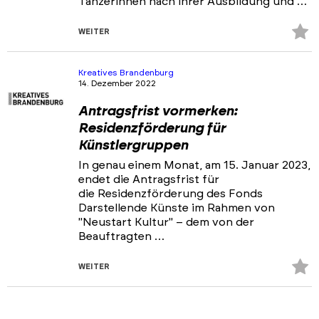
Tänzerinnen nach ihrer Ausbildung und …
Z
WEITER
Fa
hi
Kreatives Brandenburg
14. Dezember 2022
Antragsfrist vormerken:
Residenzförderung für
Künstlergruppen
In genau einem Monat, am 15. Januar 2023,
endet die Antragsfrist für
die Residenzförderung des Fonds
Darstellende Künste im Rahmen von
"Neustart Kultur" – dem von der
Beauftragten …
Z
WEITER
Fa
hi