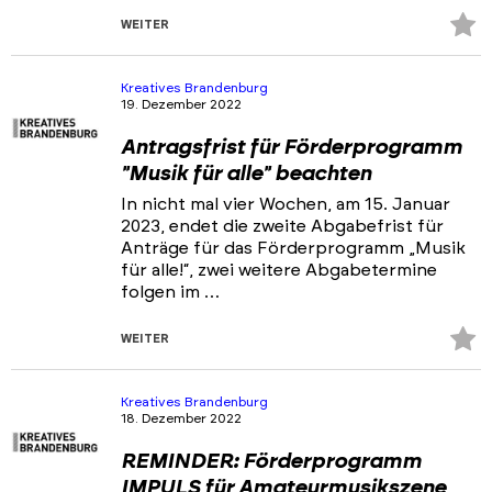
Z
WEITER
Fa
hi
Kreatives Brandenburg
19. Dezember 2022
Antragsfrist für Förderprogramm
"Musik für alle" beachten
In nicht mal vier Wochen, am 15. Januar
2023, endet die zweite Abgabefrist für
Anträge für das Förderprogramm „Musik
für alle!“, zwei weitere Abgabetermine
folgen im …
Z
WEITER
Fa
hi
Kreatives Brandenburg
18. Dezember 2022
REMINDER: Förderprogramm
IMPULS für Amateurmusikszene