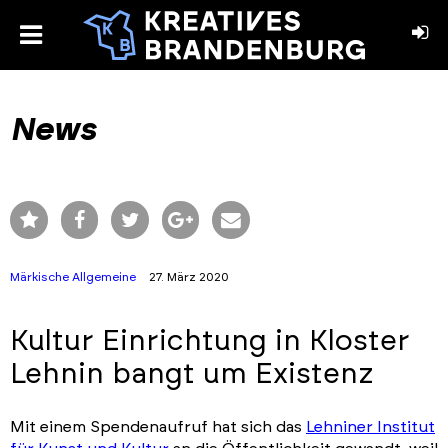
toggle
menu
book
stagram
News
Märkische Allgemeine
27. März 2020
Kultur Einrichtung in Kloster
Lehnin bangt um Existenz
Mit einem Spendenaufruf hat sich das
Lehniner Institut