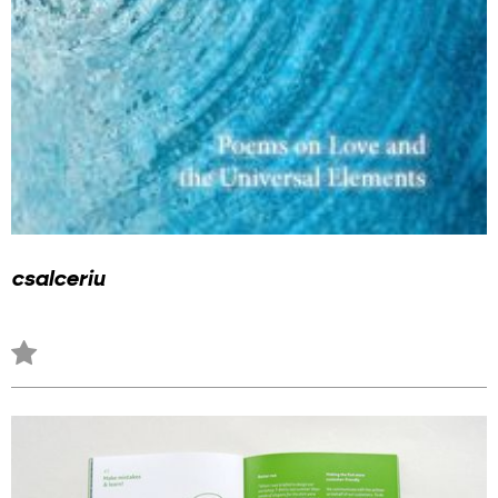
csalceriu
Zu
Favoriten
hinzufügen