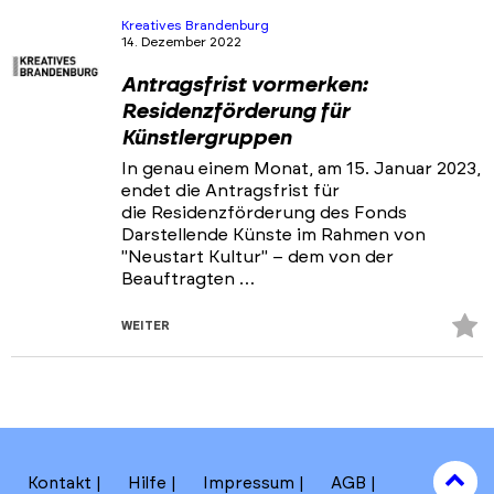
hi
Kreatives Brandenburg
14. Dezember 2022
Antragsfrist vormerken:
Residenzförderung für
Künstlergruppen
In genau einem Monat, am 15. Januar 2023,
endet die Antragsfrist für
die Residenzförderung des Fonds
Darstellende Künste im Rahmen von
"Neustart Kultur" – dem von der
Beauftragten …
Z
WEITER
Fa
hi
to
Kontakt
Hilfe
Impressum
AGB