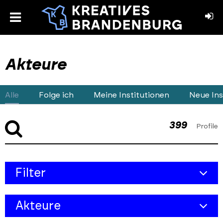
toggle
menu
book
stagram
Akteure
Alle
Folge ich
Meine Institutionen
Neue Ins
399
Profile
Skip
Filter
to
results
Kreativbereich
section
Akteure
Objekt-Typ
Alle