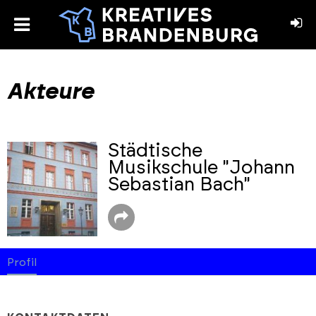
toggle
menu
book
stagram
Akteure
Städtische
Musikschule "Johann
Sebastian Bach"
Profil