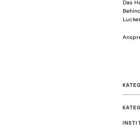
Das Ha
Behind
Lucken
Anspre
KATE
KATE
INSTI