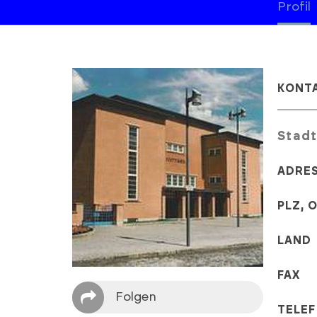
Profil
KONT
Stad
ADRE
PLZ, 
LAND
FAX
Folgen
TELE