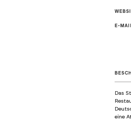
WEBS
E-MAI
BESC
Das St
Restau
Deutsc
eine A