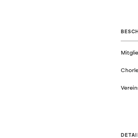
BESC
Mitgli
Chorle
Verein
DETAI