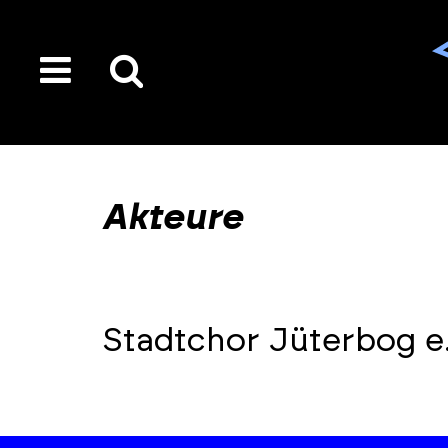
toggle
Suche
menu
auf
der
gesamten
Akteure
Seite
Stadtchor Jüterbog e.