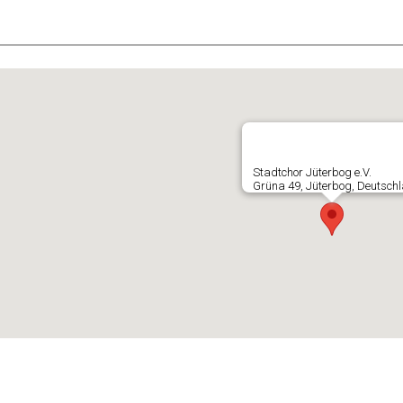
E
Stadtchor Jüterbog e.V.
Grüna 49, Jüterbog, Deutsch