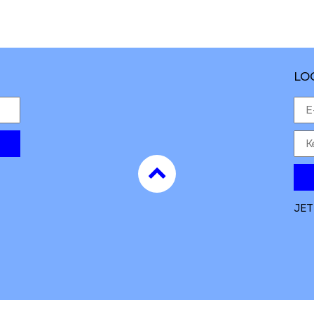
LO
to
top
JET