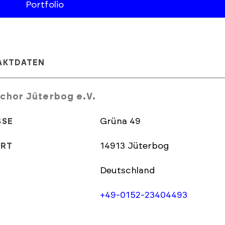
Portfolio
AKTDATEN
chor Jüterbog e.V.
Grüna 49
SSE
14913 Jüterbog
ORT
Deutschland
+49-0152-23404493
L