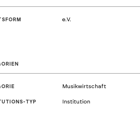
e.V.
TSFORM
GORIEN
Musikwirtschaft
GORIE
Institution
TUTIONS-TYP