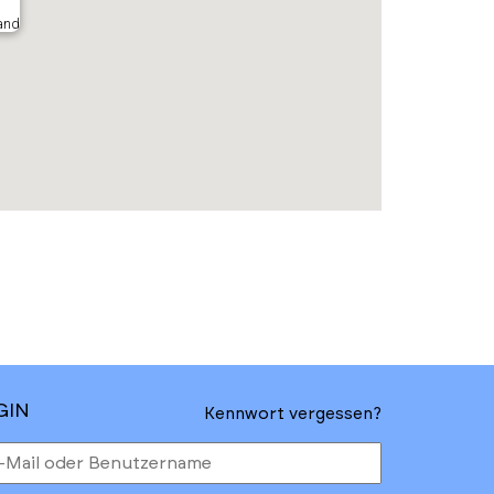
and
GIN
Kennwort vergessen?