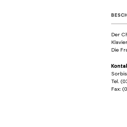
BESC
Der Ch
Klavie
Die Fr
Konta
Sorbi
Tel. (
Fax: (