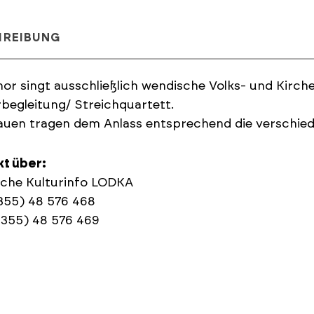
HREIBUNG
or singt ausschließlich wendische Volks- und Kirche
rbegleitung/ Streichquartett.
auen tragen dem Anlass entsprechend die verschie
kt über:
sche Kulturinfo LODKA
0355) 48 576 468
0355) 48 576 469