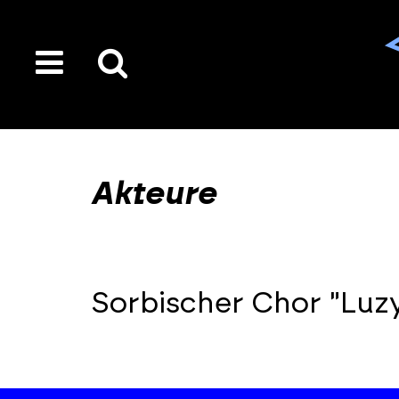
toggle
Suche
menu
auf
der
gesamten
Akteure
Seite
Sorbischer Chor "Luz