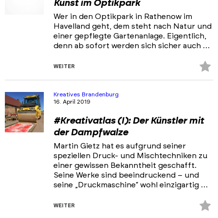
Kunst im Optikpark
Wer in den Optikpark in Rathenow im
Havelland geht, dem steht nach Natur und
einer gepflegte Gartenanlage. Eigentlich,
denn ab sofort werden sich sicher auch …
Z
WEITER
Fa
hi
Kreatives Brandenburg
16. April 2019
#Kreativatlas (I): Der Künstler mit
der Dampfwalze
Martin Gietz hat es aufgrund seiner
speziellen Druck- und Mischtechniken zu
einer gewissen Bekanntheit geschafft.
Seine Werke sind beeindruckend – und
seine „Druckmaschine“ wohl einzigartig …
Z
WEITER
Fa