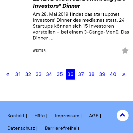
Investors* Dinner
Am 28. Mai 2019 findet das startup:net
Investors' Dinner des media:net statt. 24
Startups können sich 15 Investoren
vorstellen – bei einem 3-Gänge-Menü. Das
Dinner …
Z
WEITER
Fa
Skip
Skip
hi
back
back
Erste
Le
31
32
33
34
35
36
37
38
39
40
to
to
results
filters
Seite
Se
section
to
Kontakt
Hilfe
Impressum
AGB
to
Datenschutz
Barrierefreiheit