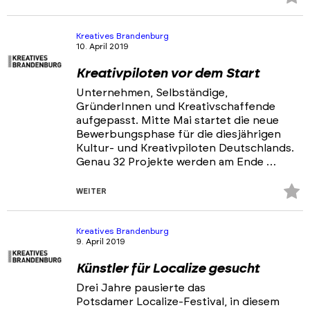
Fa
hi
Kreatives Brandenburg
10. April 2019
Kreativpiloten vor dem Start
Unternehmen, Selbständige,
GründerInnen und Kreativschaffende
aufgepasst. Mitte Mai startet die neue
Bewerbungsphase für die diesjährigen
Kultur- und Kreativpiloten Deutschlands.
Genau 32 Projekte werden am Ende …
Z
WEITER
Fa
hi
Kreatives Brandenburg
9. April 2019
Künstler für Localize gesucht
Drei Jahre pausierte das
Potsdamer Localize-Festival, in diesem