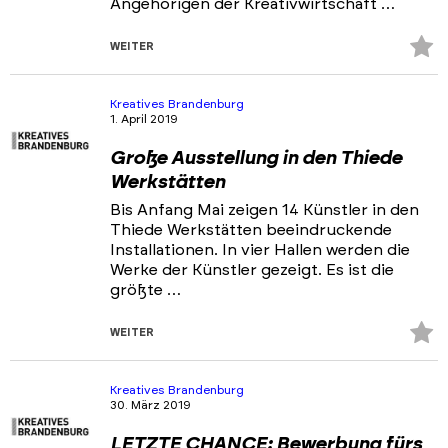
Angehörigen der Kreativwirtschaft …
Z
WEITER
Fa
hi
Kreatives Brandenburg
1. April 2019
Große Ausstellung in den Thiede
Werkstätten
Bis Anfang Mai zeigen 14 Künstler in den
Thiede Werkstätten beeindruckende
Installationen. In vier Hallen werden die
Werke der Künstler gezeigt. Es ist die
größte …
Z
WEITER
Fa
hi
Kreatives Brandenburg
30. März 2019
LETZTE CHANCE: Bewerbung fürs