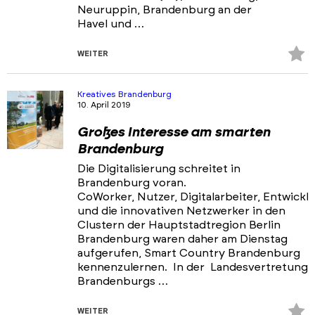
Neuruppin, Brandenburg an der
Havel und …
Z
WEITER
Fa
hi
Kreatives Brandenburg
10. April 2019
Großes Interesse am smarten
Brandenburg
Die Digitalisierung schreitet in
Brandenburg voran.
CoWorker, Nutzer, Digitalarbeiter, Entwickle
und die innovativen Netzwerker in den
Clustern der Hauptstadtregion Berlin
Brandenburg waren daher am Dienstag
aufgerufen, Smart Country Brandenburg
kennenzulernen. In der Landesvertretung
Brandenburgs …
Z
WEITER