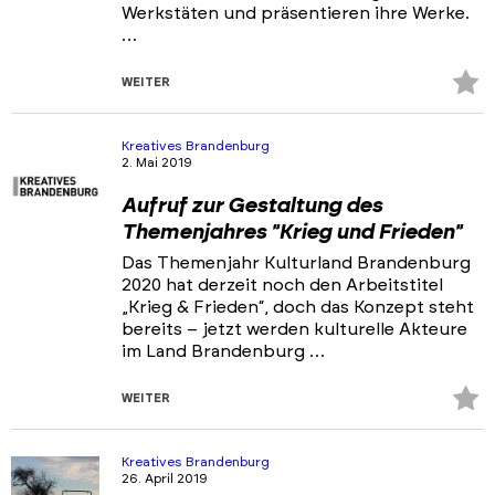
Werkstäten und präsentieren ihre Werke.
…
Z
WEITER
Fa
hi
Kreatives Brandenburg
2. Mai 2019
Aufruf zur Gestaltung des
Themenjahres "Krieg und Frieden"
Das Themenjahr Kulturland Brandenburg
2020 hat derzeit noch den Arbeitstitel
„Krieg & Frieden“, doch das Konzept steht
bereits – jetzt werden kulturelle Akteure
im Land Brandenburg …
Z
WEITER
Fa
hi
Kreatives Brandenburg
26. April 2019