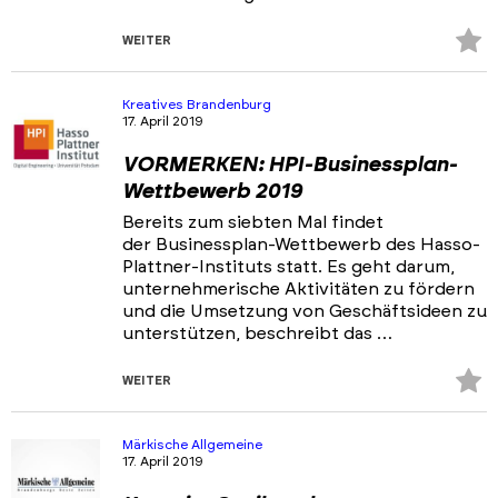
Z
WEITER
Fa
hi
Kreatives Brandenburg
17. April 2019
VORMERKEN: HPI-Businessplan-
Wettbewerb 2019
Bereits zum siebten Mal findet
der Businessplan-Wettbewerb des Hasso-
Plattner-Instituts statt. Es geht darum,
unternehmerische Aktivitäten zu fördern
und die Umsetzung von Geschäftsideen zu
unterstützen, beschreibt das …
Z
WEITER
Fa
hi
Märkische Allgemeine
17. April 2019