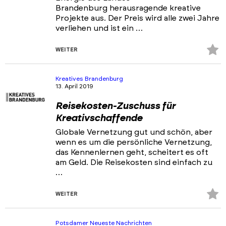
Brandenburg herausragende kreative
Projekte aus. Der Preis wird alle zwei Jahre
verliehen und ist ein …
Z
WEITER
Fa
hi
Kreatives Brandenburg
13. April 2019
Reisekosten-Zuschuss für
Kreativschaffende
Globale Vernetzung gut und schön, aber
wenn es um die persönliche Vernetzung,
das Kennenlernen geht, scheitert es oft
am Geld. Die Reisekosten sind einfach zu
…
Z
WEITER
Fa
hi
Potsdamer Neueste Nachrichten