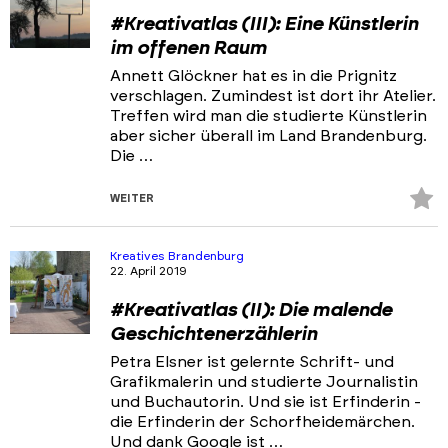
#Kreativatlas (III): Eine Künstlerin
im offenen Raum
Annett Glöckner hat es in die Prignitz
verschlagen. Zumindest ist dort ihr Atelier.
Treffen wird man die studierte Künstlerin
aber sicher überall im Land Brandenburg.
Die …
Z
WEITER
Fa
hi
Kreatives Brandenburg
22. April 2019
#Kreativatlas (II): Die malende
Geschichtenerzählerin
Petra Elsner ist gelernte Schrift- und
Grafikmalerin und studierte Journalistin
und Buchautorin. Und sie ist Erfinderin -
die Erfinderin der Schorfheidemärchen.
Und dank Google ist …