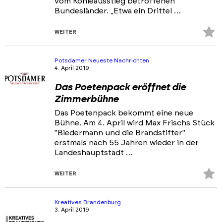
vom Kohleausstieg betroffenen
Bundesländer. „Etwa ein Drittel …
Z
WEITER
Fa
hi
Potsdamer Neueste Nachrichten
4. April 2019
Das Poetenpack eröffnet die
Zimmerbühne
Das Poetenpack bekommt eine neue
Bühne. Am 4. April wird Max Frischs Stück
"Biedermann und die Brandstifter"
erstmals nach 55 Jahren wieder in der
Landeshauptstadt …
Z
WEITER
Fa
hi
Kreatives Brandenburg
3. April 2019