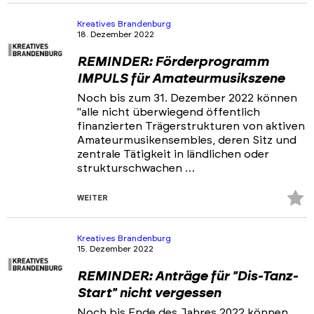
Fa
hi
Kreatives Brandenburg
18. Dezember 2022
REMINDER: Förderprogramm
IMPULS für Amateurmusikszene
Noch bis zum 31. Dezember 2022 können
"alle nicht überwiegend öffentlich
finanzierten Trägerstrukturen von aktiven
Amateurmusikensembles, deren Sitz und
zentrale Tätigkeit in ländlichen oder
strukturschwachen …
Z
WEITER
Fa
hi
Kreatives Brandenburg
15. Dezember 2022
REMINDER: Anträge für "Dis-Tanz-
Start" nicht vergessen
Noch bis Ende des Jahres 2022 können