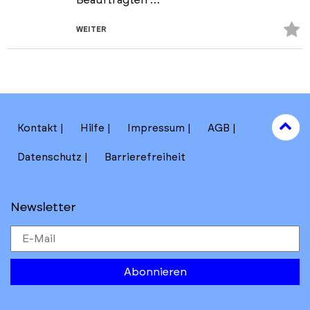
Beauftragten …
Z
WEITER
Fa
hi
to
Kontakt
Hilfe
Impressum
AGB
to
Datenschutz
Barrierefreiheit
Newsletter
Abonnieren