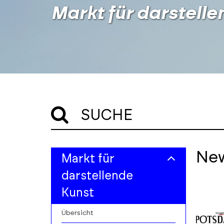
Markt für darstelle
SUCHE
Skip
Skip
Ne
Markt für
to
to
filters
results
darstellende
section
Kunst
Übersicht