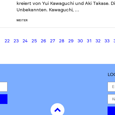
kreiert von Yui Kawaguchi und Aki Takase. D
Unbekannten. Kawaguchi, …
WEITER
te
Vorherige
22
23
24
25
26
27
28
29
30
31
32
33
te
Seite
LO
to
top