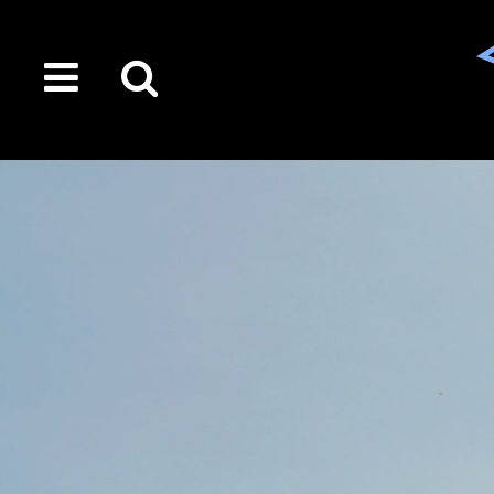
toggle
Suche
menu
auf
der
gesamten
Seite