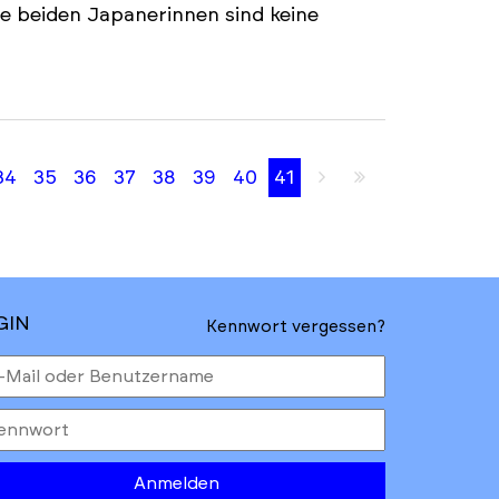
ie beiden Japanerinnen sind keine
34
35
36
37
38
39
40
41
Nächste
Letzte
Seite
Seite
GIN
Kennwort vergessen?
Anmelden