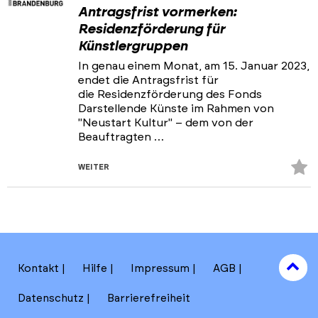
Antragsfrist vormerken:
Residenzförderung für
Künstlergruppen
In genau einem Monat, am 15. Januar 2023,
endet die Antragsfrist für
die Residenzförderung des Fonds
Darstellende Künste im Rahmen von
"Neustart Kultur" – dem von der
Beauftragten …
Z
WEITER
Fa
hi
to
Kontakt
Hilfe
Impressum
AGB
to
Datenschutz
Barrierefreiheit