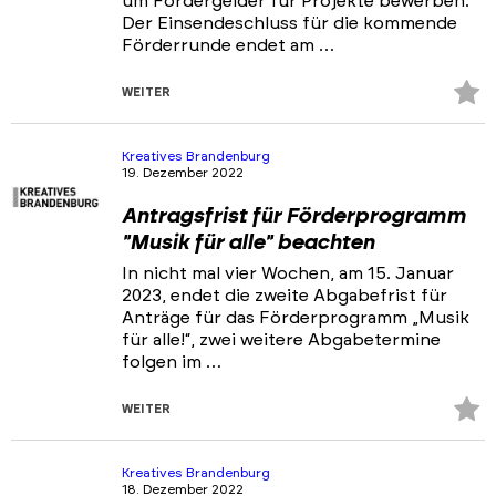
um Fördergelder für Projekte bewerben.
Der Einsendeschluss für die kommende
Förderrunde endet am …
Z
WEITER
Fa
hi
Kreatives Brandenburg
19. Dezember 2022
Antragsfrist für Förderprogramm
"Musik für alle" beachten
In nicht mal vier Wochen, am 15. Januar
2023, endet die zweite Abgabefrist für
Anträge für das Förderprogramm „Musik
für alle!“, zwei weitere Abgabetermine
folgen im …
Z
WEITER
Fa
hi
Kreatives Brandenburg
18. Dezember 2022