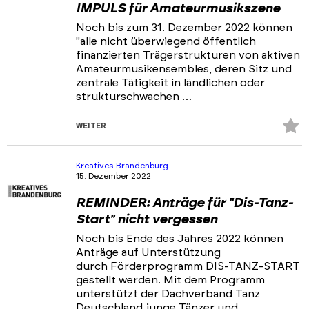
IMPULS für Amateurmusikszene
Noch bis zum 31. Dezember 2022 können
"alle nicht überwiegend öffentlich
finanzierten Trägerstrukturen von aktiven
Amateurmusikensembles, deren Sitz und
zentrale Tätigkeit in ländlichen oder
strukturschwachen …
Z
WEITER
Fa
hi
Kreatives Brandenburg
15. Dezember 2022
REMINDER: Anträge für "Dis-Tanz-
Start" nicht vergessen
Noch bis Ende des Jahres 2022 können
Anträge auf Unterstützung
durch Förderprogramm DIS-TANZ-START
gestellt werden. Mit dem Programm
unterstützt der Dachverband Tanz
Deutschland junge Tänzer und