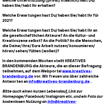
Welche Unterstützung (privat/ staatlich) hast Du/
haben Sie/ habt Ihr erhalten?
Welche Erwartungen hast Du/ haben Sie/ habt Ihr für
2021?
Welche Erwartungen hast Du/ haben Sie/ habt Ihr an
die gesellschaftlichen Akteure? An die Kultur- und
Kreativszene selbst? An die Politik? An die Menschen,
die Deine/ Ihre/ Eure Arbeit nutzen/ konsumieren/
hören/ sehen/ fühlen (wollen)?
In den kommenden Wochen stellt KREATIVES
BRANDENBURG die Akteure, die an dieser Befragung
teilnehmen, auf dem Webportal
www.kreatives-
brandenburg.de
vor. Wir freuen uns über zahlreiche
Antworten an
info@kreatives-brandenburg.de
.
Bitte auch einen kurzen Lebenslauf, Link zur
Homepage/ Facebook/ Instagram etc. und ein
Foto
zur
kostenlosen Nutzung an
info@kreatives-