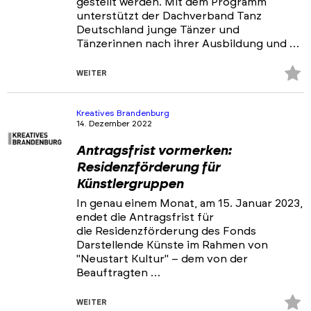
gestellt werden. Mit dem Programm
unterstützt der Dachverband Tanz
Deutschland junge Tänzer und
Tänzerinnen nach ihrer Ausbildung und …
Z
WEITER
Fa
hi
Kreatives Brandenburg
14. Dezember 2022
Antragsfrist vormerken:
Residenzförderung für
Künstlergruppen
In genau einem Monat, am 15. Januar 2023,
endet die Antragsfrist für
die Residenzförderung des Fonds
Darstellende Künste im Rahmen von
"Neustart Kultur" – dem von der
Beauftragten …
Z
WEITER