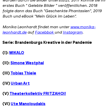
wurden durch die Bilder unterstützt. 2017 konnte sie ihr
erstes Buch " Gelebte Bilder " veröffentlichen. 2018
folgte dann das Buch "Geschenkte Phantasien", 2019
Buch und eBook "Mein Glück im Leben".
Monika Leonhardt
findet man unter
www.monika-
leonhardt.de
auf
Facebbok
und
Instagram
.
Serie: Brandenburgs Kreative in der Pandemie
(I):
MIKALO
(II):
Simone Westphal
(III)
Tobias Thiele
(IV)
Urban Art
(V)
Theaterkollektiv FRITZAHOI!
(VI)
Ute Manoloudakis