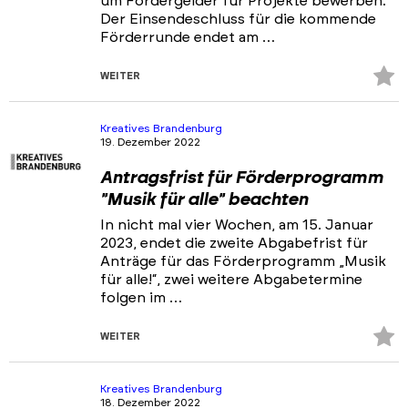
um Fördergelder für Projekte bewerben.
Der Einsendeschluss für die kommende
Förderrunde endet am …
Z
WEITER
Fa
hi
Kreatives Brandenburg
19. Dezember 2022
Antragsfrist für Förderprogramm
"Musik für alle" beachten
In nicht mal vier Wochen, am 15. Januar
2023, endet die zweite Abgabefrist für
Anträge für das Förderprogramm „Musik
für alle!“, zwei weitere Abgabetermine
folgen im …
Z
WEITER
Fa
hi
Kreatives Brandenburg
18. Dezember 2022