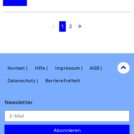
Skip
Skip
Erste
Letzte
1
2
back
back
Seite
Seite
to
to
results
main
section
filters
to
Kontakt
Hilfe
Impressum
AGB
to
Datenschutz
Barrierefreiheit
Newsletter
Abonnieren