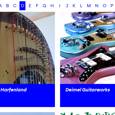
A
B
C
D
E
F
G
H
I
J
K
L
M
N
O
P
 Harfenland
Deimel Guitarworks