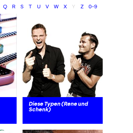
Q
R
S
T
U
V
W
X
Y
Z
0-9
Diese Typen (Rene und
Schenk)