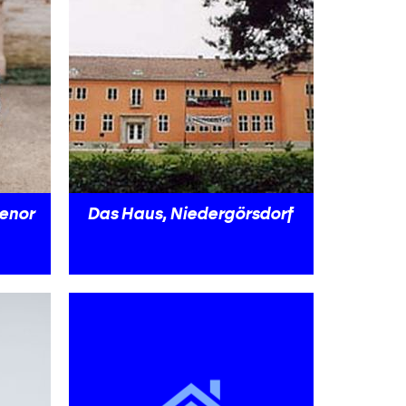
tenor
Das Haus, Niedergörsdorf