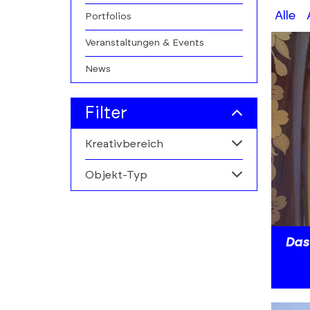
A-
Alle
Portfolios
Z
Veranstaltungen & Events
filters
News
Filter
Kreativbereich
Objekt-Typ
Alle
Musikwirtschaft
Alle
Personen
Das
Institutionen