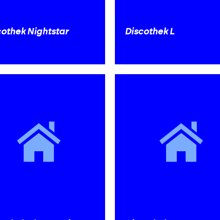
cothek Nightstar
Discothek L