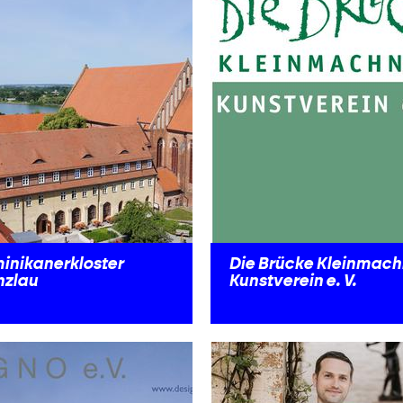
inikanerkloster
Die Brücke Kleinmac
nzlau
Kunstverein e. V.