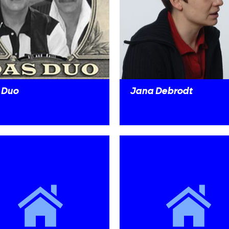
 Duo
Jana Debrodt