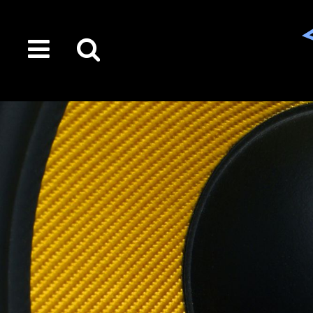
toggle
Suche
menu
auf
der
gesamten
Seite