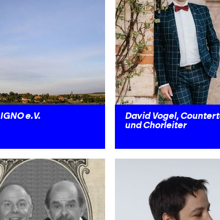
IGNO e.V.
David Vogel, Counter
und Chorleiter