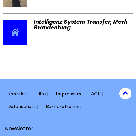
Intelligenz System Transfer, Mark
Brandenburg
Skip
Skip
back
back
to
to
results
main
section
filters
to
Kontakt
Hilfe
Impressum
AGB
to
Datenschutz
Barrierefreiheit
Newsletter