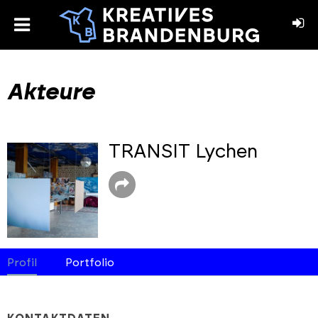
toggle
menu
book
stagram
Akteure
TRANSIT Lychen
Profil
Portfolio