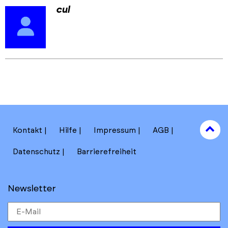
cul
Skip
Skip
back
back
to
to
results
main
section
filters
to
Kontakt
Hilfe
Impressum
AGB
to
Datenschutz
Barrierefreiheit
Newsletter