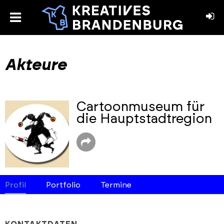
toggle
menu
book
stagram
Akteure
Cartoonmuseum für
die Hauptstadtregion
Profil
Portfolio
Termine