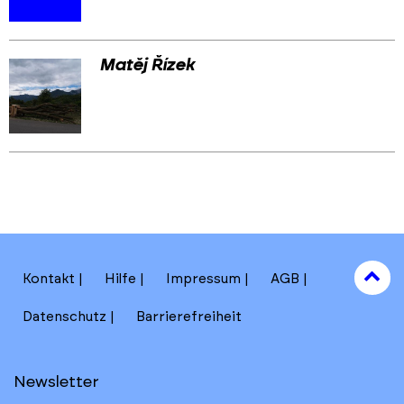
Matěj Řízek
Skip
Skip
back
back
to
to
results
main
section
filters
to
Kontakt
Hilfe
Impressum
AGB
to
Datenschutz
Barrierefreiheit
Newsletter