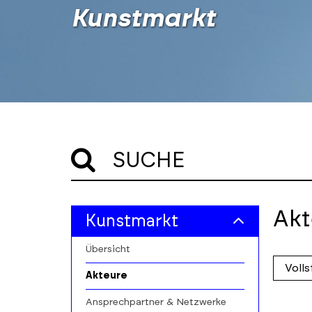
Kunstmarkt
SUCHE
Skip
Skip
Akt
Kunstmarkt
to
to
main
results
Übersicht
filters
section
Skip
Akteure
to
profile
Ansprechpartner & Netzwerke
cards
Skip