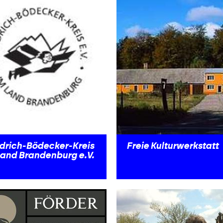
edrich-Bödecker-Kreis
Freie Kulturwerkstatt
Land Brandenburg e.V.