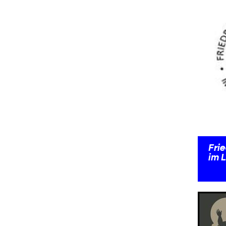
Fri
im 