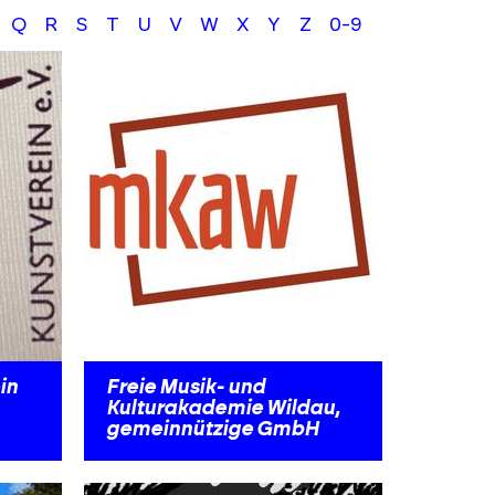
Q
R
S
T
U
V
W
X
Y
Z
0-9
in
Freie Musik- und
Kulturakademie Wildau,
gemeinnützige GmbH