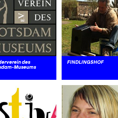
derverein des
FINDLINGSHOF
sdam-Museums