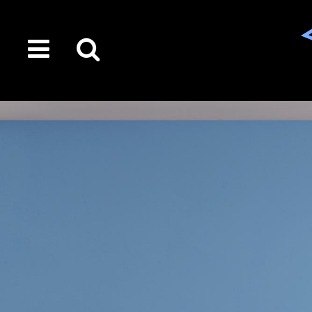
toggle
Suche
menu
auf
der
gesamten
Seite