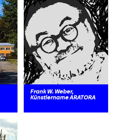
Frank W. Weber,
Künstlername ARATORA