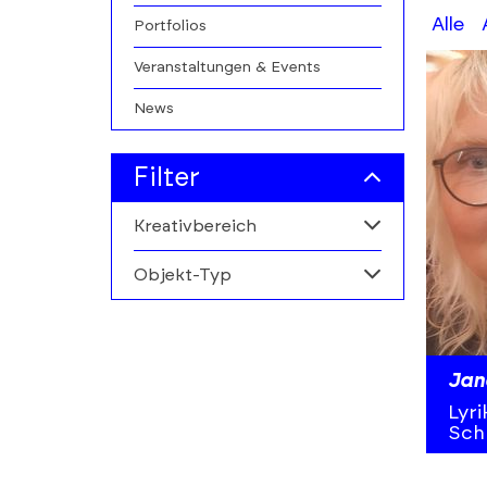
A-
Alle
Portfolios
Z
Veranstaltungen & Events
filters
News
Filter
Kreativbereich
Objekt-Typ
Alle
Kunstmarkt
Alle
Personen
Jan
Lyri
Institutionen
Sch