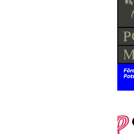
För
Pot