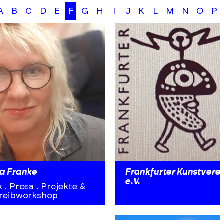
A
B
C
D
E
F
G
H
I
J
K
L
M
N
O
P
a Franke
Frankfurter Kunstvere
e.V.
k . Prosa . Projekte &
reibworkshop