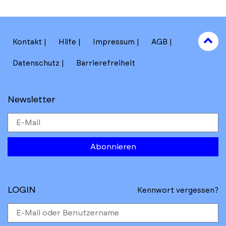
back
back
to
to
results
main
section
filters
to
Kontakt
Hilfe
Impressum
AGB
to
Datenschutz
Barrierefreiheit
Newsletter
Abonnieren
LOGIN
Kennwort vergessen?