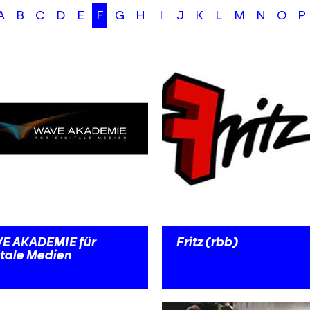
A
B
C
D
E
F
G
H
I
J
K
L
M
N
O
P
E AKADEMIE für
Fritz (rbb)
itale Medien