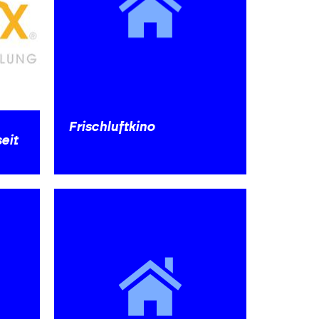
Frischluftkino
eit