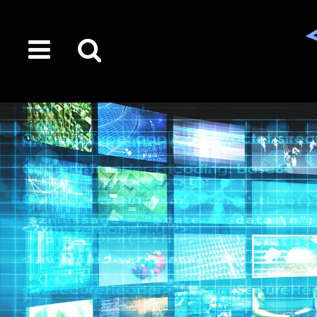
toggle
Suche
menu
auf
der
gesamten
Seite