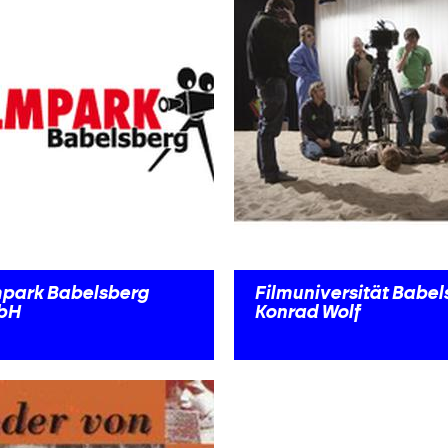
mpark Babelsberg
Filmuniversität Babel
bH
Konrad Wolf