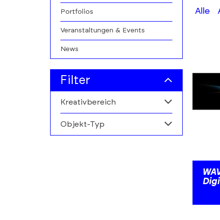
A-
Alle
Portfolios
Z
Veranstaltungen & Events
filters
News
Filter
Kreativbereich
Objekt-Typ
Alle
Filmwirtschaft
Alle
Personen
WAV
Dig
Institutionen