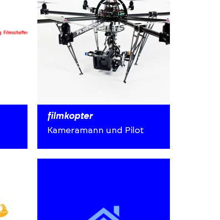
filmkopter
Kameramann und Pilot