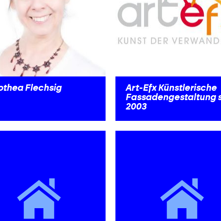
othea Flechsig
Art-Efx Künstlerische
Fassadengestaltung s
2003