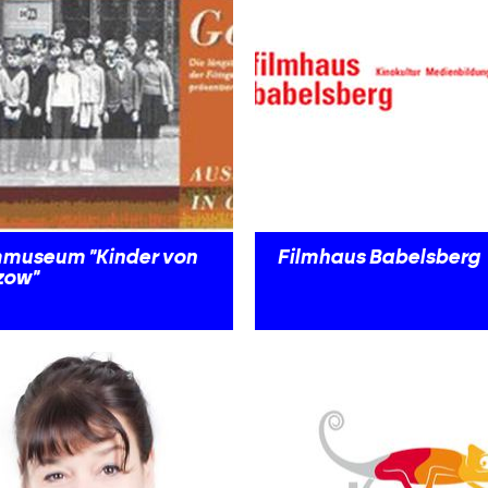
mmuseum "Kinder von
Filmhaus Babelsberg
zow"