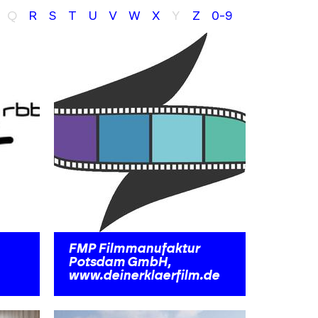
Q
R
S
T
U
V
W
X
Y
Z
0-9
FMP Filmmanufaktur
Potsdam GmbH,
www.deinerklaerfilm.de