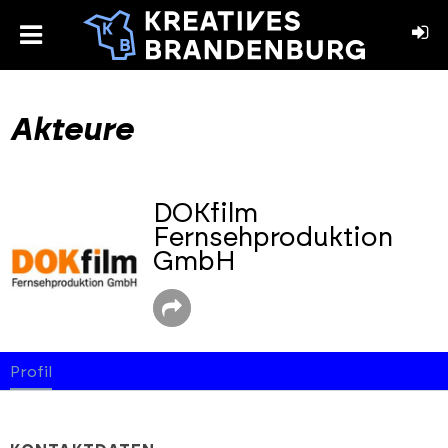
toggle
menu
book
stagram
Akteure
DOKfilm
Fernsehproduktion
GmbH
Profil