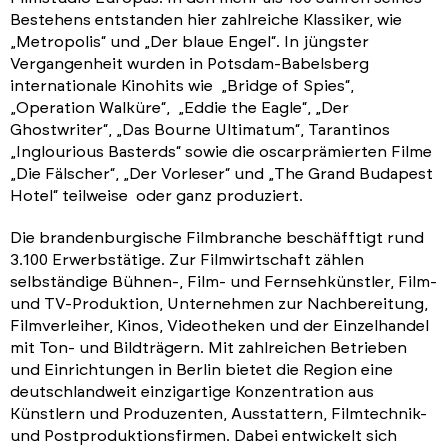
News
Bestehens entstanden hier zahlreiche Klassiker, wie
„Metropolis“ und „Der blaue Engel“. In jüngster
Vergangenheit wurden in Potsdam-Babelsberg
internationale Kinohits wie „Bridge of Spies“,
„Operation Walküre“, „Eddie the Eagle“, „Der
Ghostwriter“, „Das Bourne Ultimatum“, Tarantinos
„Inglourious Basterds“ sowie die oscarprämierten Filme
„Die Fälscher“, „Der Vorleser“ und „The Grand Budapest
Hotel“ teilweise oder ganz produziert.
Die brandenburgische Filmbranche beschäfftigt rund
3.100 Erwerbstätige. Zur Filmwirtschaft zählen
selbständige Bühnen-, Film- und Fernsehkünstler, Film-
und TV-Produktion, Unternehmen zur Nachbereitung,
Filmverleiher, Kinos, Videotheken und der Einzelhandel
mit Ton- und Bildträgern. Mit zahlreichen Betrieben
und Einrichtungen in Berlin bietet die Region eine
deutschlandweit einzigartige Konzentration aus
Künstlern und Produzenten, Ausstattern, Filmtechnik-
und Postproduktionsfirmen. Dabei entwickelt sich