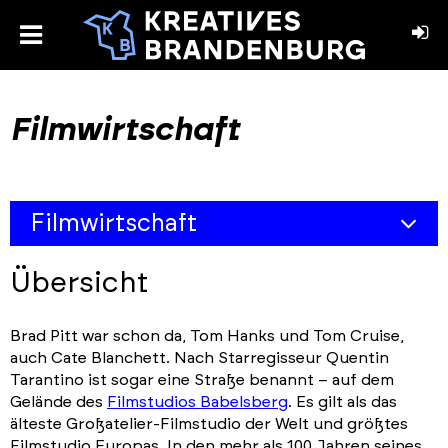
toggle
menu
book
stagram
Filmwirtschaft
Filmwirtschaft
Übersicht
Übersicht
Akteure
Brad Pitt war schon da, Tom Hanks und Tom Cruise,
Ansprechpartner & Netzwerke
auch Cate Blanchett. Nach Starregisseur Quentin
Portfolios
Tarantino ist sogar eine Straße benannt – auf dem
Gelände des
Filmstudios Babelsberg
. Es gilt als das
Veranstaltungen & Events
älteste Großatelier-Filmstudio der Welt und größtes
Filmstudio Europas. In den mehr als 100 Jahren seines