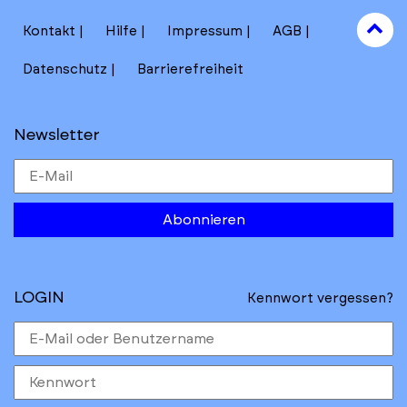
section
filters
to
Kontakt
Hilfe
Impressum
AGB
to
Datenschutz
Barrierefreiheit
Newsletter
Abonnieren
LOGIN
Kennwort vergessen?