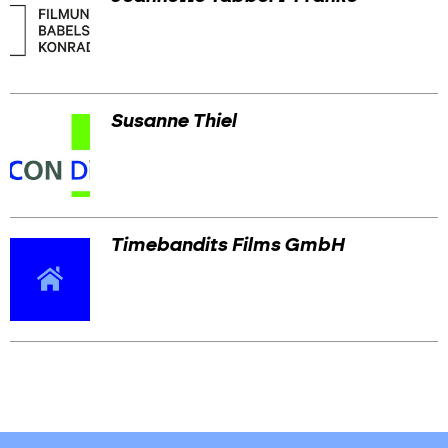
Susanne Thiel
Timebandits Films GmbH
Skip
Skip
back
back
to
to
results
main