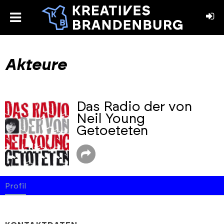
toggle
menu
book
stagram
Akteure
Das Radio der von
Neil Young
Getoeteten
Profil