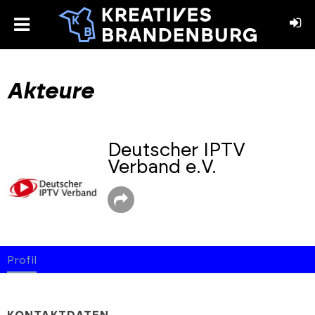
toggle
menu
book
stagram
Akteure
Deutscher IPTV
Verband e.V.
Profil