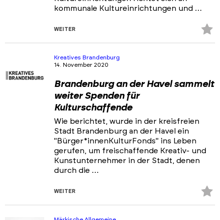
kommunale Kultureinrichtungen und …
Z
WEITER
Fa
hi
Kreatives Brandenburg
14. November 2020
Brandenburg an der Havel sammelt
weiter Spenden für
Kulturschaffende
Wie berichtet, wurde in der kreisfreien
Stadt Brandenburg an der Havel ein
"Bürger*innenKulturFonds" ins Leben
gerufen, um freischaffende Kreativ- und
Kunstunternehmer in der Stadt, denen
durch die …
Z
WEITER
Fa
hi
Märkische Allgemeine