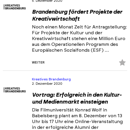
5. Dezember 2020
Portfolios
Brandenburg fördert Projekte der
Veranstaltungen & Events
Kreativwirtschaft
News
Noch einen Monat Zeit für Antragstellung:
Für Projekte der Kultur und der
Kreativwirtschaft stehen eine Million Euro
aus dem Operationellen Programm des
Europäischen Sozialfonds (ESF) …
Z
WEITER
Fa
hi
Kreatives Brandenburg
2. Dezember 2020
Vortrag: Erfolgreich in den Kultur-
und Medienmarkt einsteigen
Die Filmuniversität Konrad Wolf in
Babelsberg plant am 8. Dezember von 13
Uhr bis 17 Uhr eine Online-Veranstaltung
in der erfolgreiche Alumni der