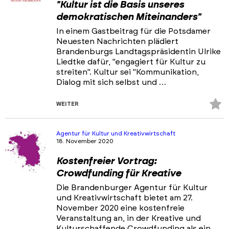
"Kultur ist die Basis unseres
demokratischen Miteinanders"
In einem Gastbeitrag für die Potsdamer
Neuesten Nachrichten plädiert
Brandenburgs Landtagspräsidentin Ulrike
Liedtke dafür, "engagiert für Kultur zu
streiten". Kultur sei "Kommunikation,
Dialog mit sich selbst und …
Z
WEITER
Fa
hi
Agentur für Kultur und Kreativwirtschaft
18. November 2020
Kostenfreier Vortrag:
Crowdfunding für Kreative
Die Brandenburger Agentur für Kultur
und Kreativwirtschaft bietet am 27.
November 2020 eine kostenfreie
Veranstaltung an, in der Kreative und
Kulturschaffende Crowdfunding als ein