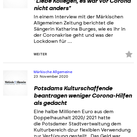
"Liebe Kollegen, es war vor Corona
nicht anders"
In einem Interview mit der Märkischen
Allgemeinen Zeitung berichtet die
Sängerin Katharina Burges, wie es ihr in
der Coronakrise geht und was der
Lockdown für …
Z
WEITER
Fa
hi
Märkische Allgemeine
23. November 2020
Potsdams Kulturschaffende
beantragen weniger Corona-Hilfen
als gedacht
Eine halbe Millionen Euro aus dem
Doppelhaushalt 2020/ 2021 hatte
die Potsdamer Stadtvertwaltung dem
Kulturbereich dzur flexiblen Verwendung
zur Verfügung gestellt. Das Geld war