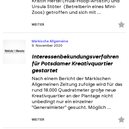
Kristin Hertel (Hula-Hoop-Artistin) und
Ursula Stöter (Betreiberin eines Mini-
Zoos) getroffen und sich mit …
Z
WEITER
Fa
hi
Märkische Allgemeine
9. November 2020
Interessenbekundungsverfahren
für Potsdamer Kreativquartier
gestartet
Nach einem Bericht der Märkischen
Allgemeinen Zeitung zufolge wird für das
rund 18.000 Quadratmeter große neue
Kreativquartier an der Plantage nicht
unbedingt nur ein einzelner
"Generalmieter" gesucht. Möglich …
Z
WEITER
Fa