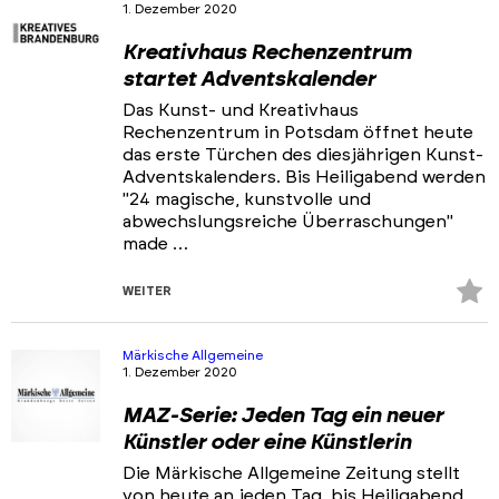
1. Dezember 2020
Kreativhaus Rechenzentrum
startet Adventskalender
Das Kunst- und Kreativhaus
Rechenzentrum in Potsdam öffnet heute
das erste Türchen des diesjährigen Kunst-
Adventskalenders. Bis Heiligabend werden
"24 magische, kunstvolle und
abwechslungsreiche Überraschungen"
made …
Z
WEITER
Fa
hi
Märkische Allgemeine
1. Dezember 2020
MAZ-Serie: Jeden Tag ein neuer
Künstler oder eine Künstlerin
Die Märkische Allgemeine Zeitung stellt
von heute an jeden Tag bis Heiligabend