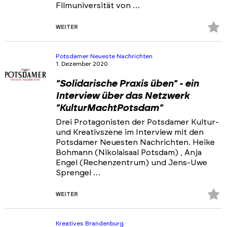
Filmuniversität von …
Z
WEITER
Fa
hi
Potsdamer Neueste Nachrichten
1. Dezember 2020
"Solidarische Praxis üben" - ein
Interview über das Netzwerk
"KulturMachtPotsdam"
Drei Protagonisten der Potsdamer Kultur-
und Kreativszene im Interview mit den
Potsdamer Neuesten Nachrichten. Heike
Bohmann (Nikolaisaal Potsdam) , Anja
Engel (Rechenzentrum) und Jens-Uwe
Sprengel …
Z
WEITER
Fa
hi
Kreatives Brandenburg