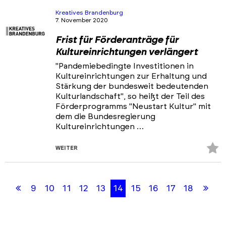
hi
Kreatives Brandenburg
7. November 2020
Frist für Förderanträge für
Kultureinrichtungen verlängert
"Pandemiebedingte Investitionen in
Kultureinrichtungen zur Erhaltung und
Stärkung der bundesweit bedeutenden
Kulturlandschaft", so heißt der Teil des
Förderprogramms "Neustart Kultur" mit
dem die Bundesregierung
Kultureinrichtungen …
Z
WEITER
Fa
Skip
Skip
hi
back
back
Erste
Let
9
10
11
12
13
14
15
16
17
18
to
to
results
filters
Seite
Sei
section