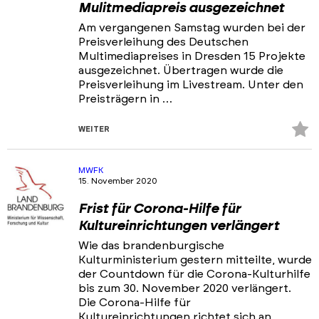
Mulitmediapreis ausgezeichnet
Am vergangenen Samstag wurden bei der
Preisverleihung des Deutschen
Multimediapreises in Dresden 15 Projekte
ausgezeichnet. Übertragen wurde die
Preisverleihung im Livestream. Unter den
Preisträgern in …
Z
WEITER
Fa
hi
MWFK
15. November 2020
Frist für Corona-Hilfe für
Kultureinrichtungen verlängert
Wie das brandenburgische
Kulturministerium gestern mitteilte, wurde
der Countdown für die Corona-Kulturhilfe
bis zum 30. November 2020 verlängert.
Die Corona-Hilfe für
Kultureinrichtungen richtet sich an