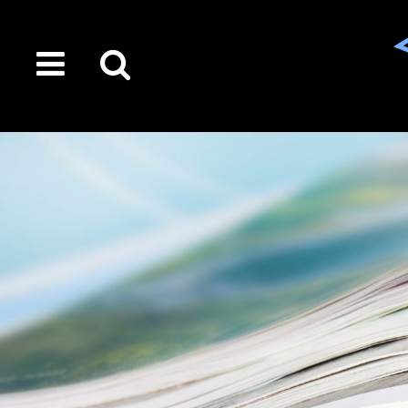
toggle
Suche
menu
auf
der
gesamten
Seite