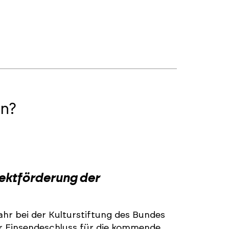
n?
2
jektförderung der
ahr bei der Kulturstiftung des Bundes
r Einsendeschluss für die kommende