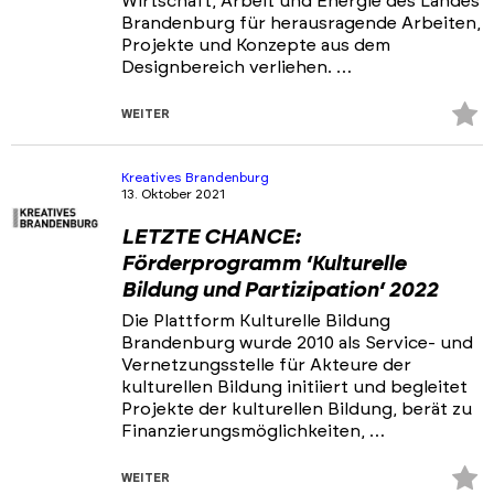
Wirtschaft, Arbeit und Energie des Landes
Brandenburg für herausragende Arbeiten,
Projekte und Konzepte aus dem
Designbereich verliehen. …
Z
WEITER
Fa
hi
Kreatives Brandenburg
13. Oktober 2021
LETZTE CHANCE:
Förderprogramm ‘Kulturelle
Bildung und Partizipation‘ 2022
Die Plattform Kulturelle Bildung
Brandenburg wurde 2010 als Service- und
Vernetzungsstelle für Akteure der
kulturellen Bildung initiiert und begleitet
Projekte der kulturellen Bildung, berät zu
Finanzierungsmöglichkeiten, …
Z
WEITER