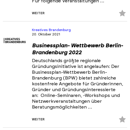
Für folgende Veranstaltungen …
Z
WEITER
Fa
hi
Kreatives Brandenburg
20. Oktober 2021
Businessplan- Wettbewerb Berlin-
Brandenburg 2022
Deutschlands größte regionale
Gründungsinitiative ist angelaufen: Der
Businessplan-Wettbewerb Berlin-
Brandenburg (BPW) bietet zahlreiche
kostenfreie Angebote für Gründerinnen,
Gründer und Gründungsinteressierte
an: Online-Seminaren, -Workshops und
Netzwerkveranstaltungen über
Beratungsmöglichkeiten …
Z
WEITER
Fa