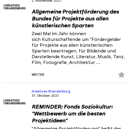
2. November 2021
Portfolios
Allgemeine Projektförderung des
Veranstaltungen & Events
Bundes für Projekte aus allen
künstlerischen Sparten
News
Zwei Mal im Jahr können
sich Kulturschaffende um "Fördergelder
für Projekte aus allen künstlerischen
Sparten beantragen, für Bildende und
Darstellende Kunst, Literatur, Musik, Tanz,
Film, Fotografie, Architektur …
Z
WEITER
Fa
hi
Kreatives Brandenburg
31. Oktober 2021
REMINDER: Fonds Soziokultur:
"Wettbewerb um die besten
Projektideen"
"Allgemeine Projektförderung" heißt das