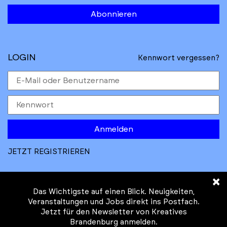
Lesung
Märkisch-Oderland
Abonnieren
Messe
Oberhavel
Performance
Oberspreewald-Lausitz
LOGIN
Kennwort vergessen?
Seminar/Workshop/Kurs
Oder-Spree
Vortrag/Diskussion
Ostprignitz-Ruppin
Sonstige Veranstaltung
Potsdam
Anmelden
Potsdam-Mittelmark
JETZT REGISTRIEREN
Prignitz
×
Spree-Neiße
Das Wichtigste auf einen Blick. Neuigkeiten,
Veranstaltungen und Jobs direkt ins Postfach.
Jetzt für den Newsletter von Kreatives
Teltow-Fläming
© Kreatives Brandenburg im Auftrag des
Brandenburg anmelden.