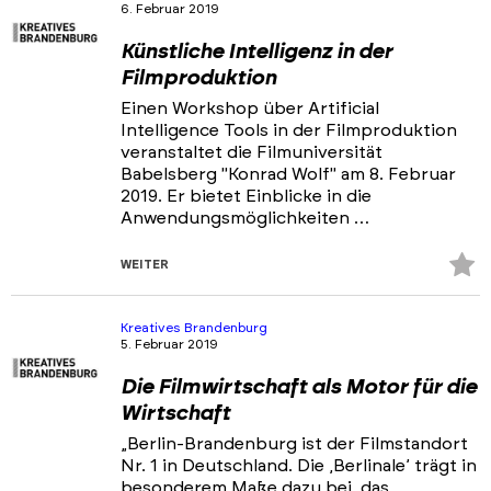
6. Februar 2019
Künstliche Intelligenz in der
Filmproduktion
Einen Workshop über Artificial
Intelligence Tools in der Filmproduktion
veranstaltet die Filmuniversität
Babelsberg "Konrad Wolf" am 8. Februar
2019. Er bietet Einblicke in die
Anwendungsmöglichkeiten …
Z
WEITER
Fa
hi
Kreatives Brandenburg
5. Februar 2019
Die Filmwirtschaft als Motor für die
Wirtschaft
„Berlin-Brandenburg ist der Filmstandort
Nr. 1 in Deutschland. Die ,Berlinale’ trägt in
besonderem Maße dazu bei, das