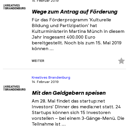
15. Februar 2019
Portfolios
Wege zum Antrag auf Förderung
Veranstaltungen & Events
Für das Förderprogramm ‘Kulturelle
Bildung und Partizipation‘ hat
News
Kulturministerin Martina Münch in diesem
Jahr insgesamt 400.000 Euro
bereitgestellt. Noch bis zum 15. Mai 2019
können …
Z
WEITER
Fa
hi
Kreatives Brandenburg
14. Februar 2019
Mit den Geldgebern speisen
Am 28. Mai findet das startup:net
Investors' Dinner des media:net statt. 24
Startups können sich 15 Investoren
vorstellen – bei einem 3-Gänge-Menü. Die
Teilnahme ist …