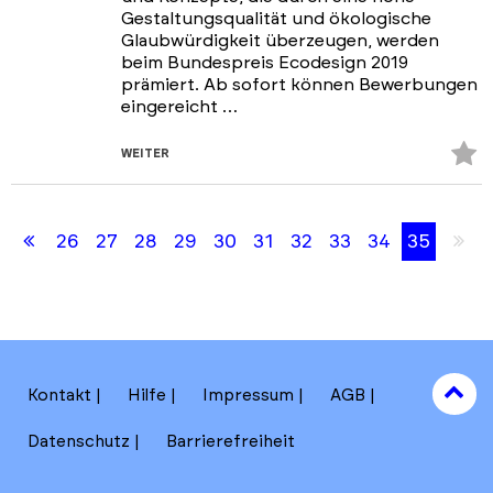
Gestaltungsqualität und ökologische
Glaubwürdigkeit überzeugen, werden
beim Bundespreis Ecodesign 2019
prämiert. Ab sofort können Bewerbungen
eingereicht …
Z
WEITER
Fa
Skip
Skip
hi
back
back
Erste
Le
26
27
28
29
30
31
32
33
34
35
to
to
results
filters
Seite
Se
section
to
Kontakt
Hilfe
Impressum
AGB
to
Datenschutz
Barrierefreiheit