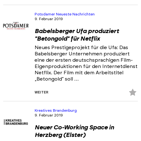
Fa
hi
Potsdamer Neueste Nachrichten
9. Februar 2019
Babelsberger Ufa produziert
"Betongold" für Netflix
Neues Prestigeprojekt für die Ufa: Das
Babelsberger Unternehmen produziert
eine der ersten deutschsprachigen Film-
Eigenproduktionen für den Internetdienst
Netflix. Der Film mit dem Arbeitstitel
„Betongold“ soll …
Z
WEITER
Fa
hi
Kreatives Brandenburg
9. Februar 2019
Neuer Co-Working Space in
Herzberg (Elster)