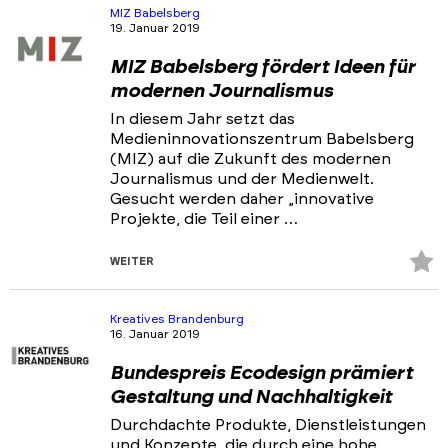
hi
MIZ Babelsberg
19. Januar 2019
MIZ Babelsberg fördert Ideen für
modernen Journalismus
In diesem Jahr setzt das
Medieninnovationszentrum Babelsberg
(MIZ) auf die Zukunft des modernen
Journalismus und der Medienwelt.
Gesucht werden daher „innovative
Projekte, die Teil einer …
Z
WEITER
Fa
hi
Kreatives Brandenburg
16. Januar 2019
Bundespreis Ecodesign prämiert
Gestaltung und Nachhaltigkeit
Durchdachte Produkte, Dienstleistungen
und Konzepte, die durch eine hohe