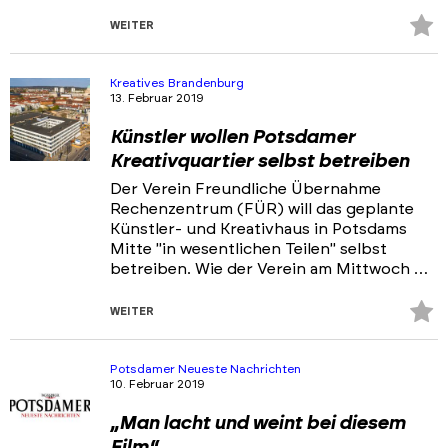
Z
WEITER
Fa
hi
Kreatives Brandenburg
13. Februar 2019
Künstler wollen Potsdamer
Kreativquartier selbst betreiben
Der Verein Freundliche Übernahme
Rechenzentrum (FÜR) will das geplante
Künstler- und Kreativhaus in Potsdams
Mitte "in wesentlichen Teilen" selbst
betreiben. Wie der Verein am Mittwoch …
Z
WEITER
Fa
hi
Potsdamer Neueste Nachrichten
10. Februar 2019
„Man lacht und weint bei diesem
Film“