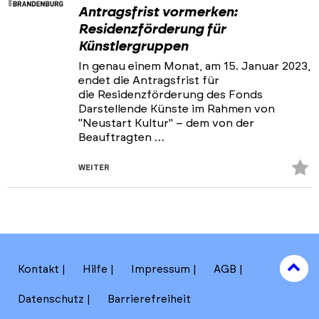
Antragsfrist vormerken:
Residenzförderung für
Künstlergruppen
In genau einem Monat, am 15. Januar 2023,
endet die Antragsfrist für
die Residenzförderung des Fonds
Darstellende Künste im Rahmen von
"Neustart Kultur" – dem von der
Beauftragten …
Z
WEITER
Fa
hi
to
Kontakt
Hilfe
Impressum
AGB
to
Datenschutz
Barrierefreiheit