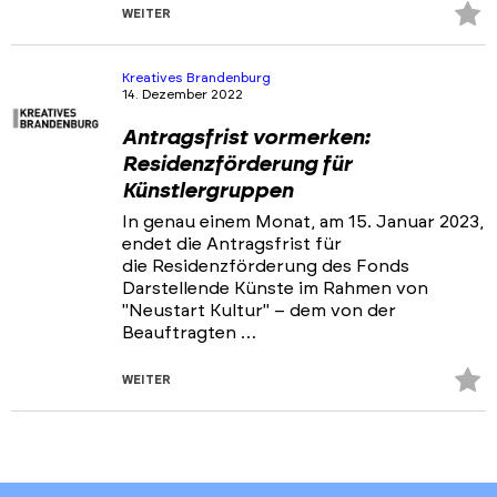
Z
WEITER
Fa
hi
Kreatives Brandenburg
14. Dezember 2022
Antragsfrist vormerken:
Residenzförderung für
Künstlergruppen
In genau einem Monat, am 15. Januar 2023,
endet die Antragsfrist für
die Residenzförderung des Fonds
Darstellende Künste im Rahmen von
"Neustart Kultur" – dem von der
Beauftragten …
Z
WEITER
Fa
hi