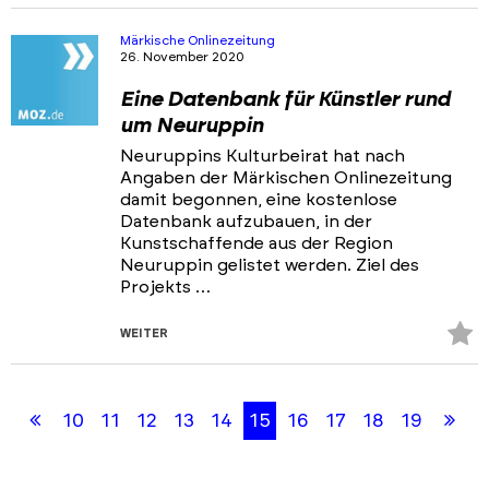
Fa
hi
Märkische Onlinezeitung
26. November 2020
Eine Datenbank für Künstler rund
um Neuruppin
Neuruppins Kulturbeirat hat nach
Angaben der Märkischen Onlinezeitung
damit begonnen, eine kostenlose
Datenbank aufzubauen, in der
Kunstschaffende aus der Region
Neuruppin gelistet werden. Ziel des
Projekts …
Z
WEITER
Fa
Skip
Skip
hi
back
back
Erste
Let
10
11
12
13
14
15
16
17
18
19
to
to
results
filters
Seite
Sei
section