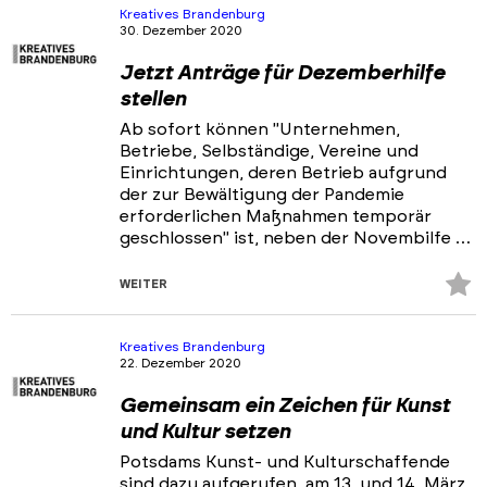
hi
Kreatives Brandenburg
30. Dezember 2020
Jetzt Anträge für Dezemberhilfe
stellen
Ab sofort können "Unternehmen,
Betriebe, Selbständige, Vereine und
Einrichtungen, deren Betrieb aufgrund
der zur Bewältigung der Pandemie
erforderlichen Maßnahmen temporär
geschlossen" ist, neben der Novembilfe …
Z
WEITER
Fa
hi
Kreatives Brandenburg
22. Dezember 2020
Gemeinsam ein Zeichen für Kunst
und Kultur setzen
Potsdams Kunst- und Kulturschaffende
sind dazu aufgerufen, am 13. und 14. März