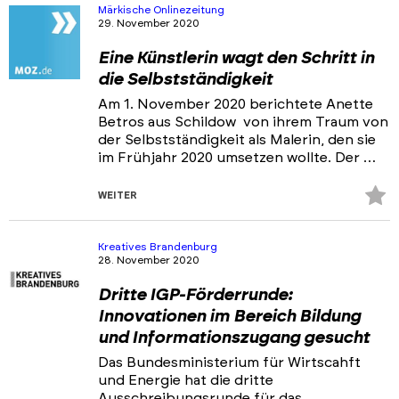
hi
Märkische Onlinezeitung
29. November 2020
Eine Künstlerin wagt den Schritt in
die Selbstständigkeit
Am 1. November 2020 berichtete Anette
Betros aus Schildow von ihrem Traum von
der Selbstständigkeit als Malerin, den sie
im Frühjahr 2020 umsetzen wollte. Der …
Z
WEITER
Fa
hi
Kreatives Brandenburg
28. November 2020
Dritte IGP-Förderrunde:
Innovationen im Bereich Bildung
und Informationszugang gesucht
Das Bundesministerium für Wirtscahft
und Energie hat die dritte
Ausschreibungsrunde für das