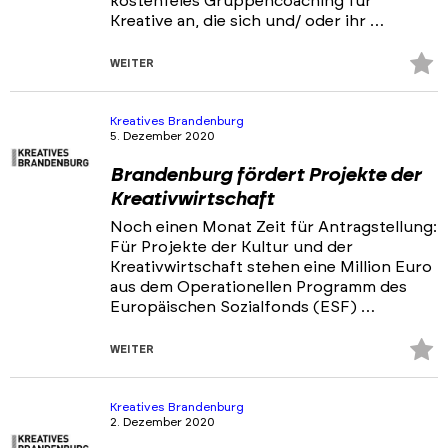
kostenfeies Gruppencoaching für
Kreative an, die sich und/ oder ihr …
Z
WEITER
Fa
hi
Kreatives Brandenburg
5. Dezember 2020
Brandenburg fördert Projekte der
Kreativwirtschaft
Noch einen Monat Zeit für Antragstellung:
Für Projekte der Kultur und der
Kreativwirtschaft stehen eine Million Euro
aus dem Operationellen Programm des
Europäischen Sozialfonds (ESF) …
Z
WEITER
Fa
hi
Kreatives Brandenburg
2. Dezember 2020