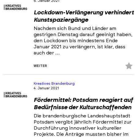
6. Januar 2021
Portfolios
Lockdown-Verlängerung verhindert
Veranstaltungen & Events
Kunstspaziergänge
News
Nachdem sich Bund und Länder am
gestrigen Dienstag darauf geeinigt haben,
den Lockdown bis mindestens Ende
Januar 2021 zu verlängern, ist klar, dass
auch der …
Z
WEITER
Fa
hi
Kreatives Brandenburg
4. Januar 2021
Fördermittel: Potsdam reagiert auf
Bedürfnisse der Kulturschaffenden
Die brandenburgische Landeshauptstadt
Potsdam vergibt jährlich Fördermittel zur
Durchführung innovativer kultureller
Projekte. Die Anträge mussten bisher im