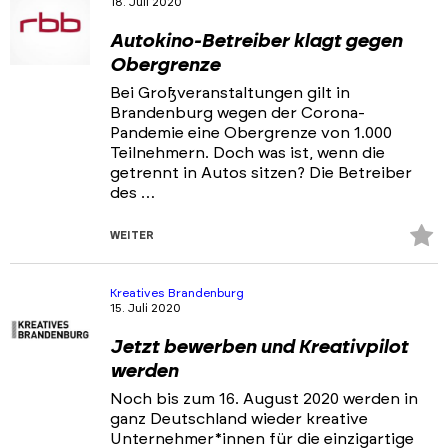
18. Juli 2020
Portfolios
Autokino-Betreiber klagt gegen
Veranstaltungen & Events
Obergrenze
News
Bei Großveranstaltungen gilt in
Brandenburg wegen der Corona-
Pandemie eine Obergrenze von 1.000
Teilnehmern. Doch was ist, wenn die
getrennt in Autos sitzen? Die Betreiber
des …
Z
WEITER
Fa
hi
Kreatives Brandenburg
15. Juli 2020
Jetzt bewerben und Kreativpilot
werden
Noch bis zum 16. August 2020 werden in
ganz Deutschland wieder kreative
Unternehmer*innen für die einzigartige