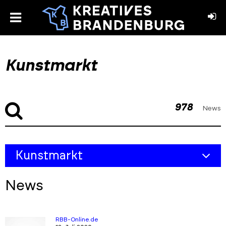
toggle
menu
book
stagram
Kunstmarkt
978
News
Skip
Skip
Kunstmarkt
to
to
filters
results
Übersicht
section
News
Akteure
Ansprechpartner & Netzwerke
RBB-Online.de