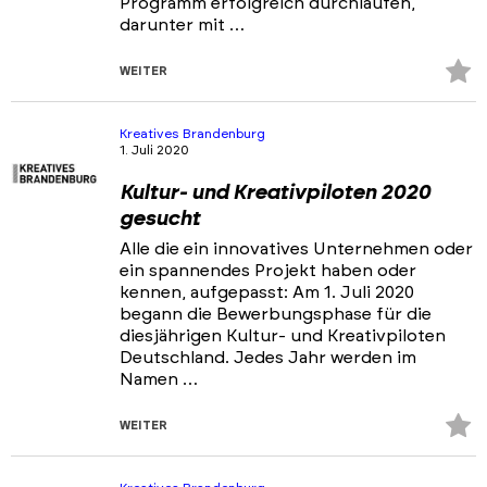
Programm erfolgreich durchlaufen,
darunter mit …
Z
WEITER
Fa
hi
Kreatives Brandenburg
1. Juli 2020
Kultur- und Kreativpiloten 2020
gesucht
Alle die ein innovatives Unternehmen oder
ein spannendes Projekt haben oder
kennen, aufgepasst: Am 1. Juli 2020
begann die Bewerbungsphase für die
diesjährigen Kultur- und Kreativpiloten
Deutschland. Jedes Jahr werden im
Namen …
Z
WEITER
Fa
hi