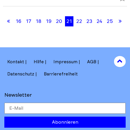
Fa
Skip
Skip
hi
back
back
Erste
Le
16
17
18
19
20
21
22
23
24
25
to
to
results
filters
Seite
Se
section
to
Kontakt
Hilfe
Impressum
AGB
to
Datenschutz
Barrierefreiheit
Newsletter
Abonnieren