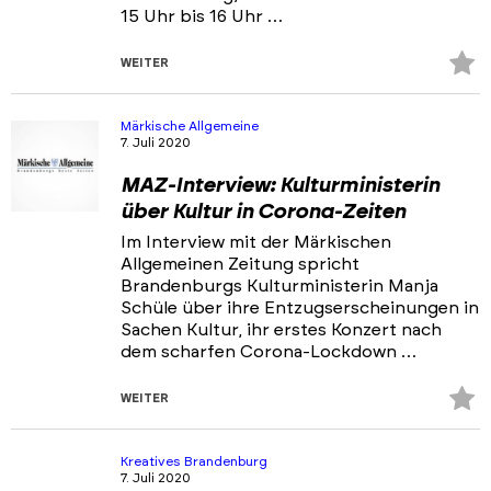
15 Uhr bis 16 Uhr …
Z
WEITER
Fa
hi
Märkische Allgemeine
7. Juli 2020
MAZ-Interview: Kulturministerin
über Kultur in Corona-Zeiten
Im Interview mit der Märkischen
Allgemeinen Zeitung spricht
Brandenburgs Kulturministerin Manja
Schüle über ihre Entzugserscheinungen in
Sachen Kultur, ihr erstes Konzert nach
dem scharfen Corona-Lockdown …
Z
WEITER
Fa
hi
Kreatives Brandenburg
7. Juli 2020