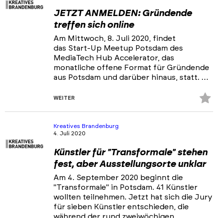
JETZT ANMELDEN: Gründende
treffen sich online
Am Mittwoch, 8. Juli 2020, findet
das Start-Up Meetup Potsdam des
MediaTech Hub Accelerator, das
monatliche offene Format für Gründende
aus Potsdam und darüber hinaus, statt. …
Z
WEITER
Fa
hi
Kreatives Brandenburg
4. Juli 2020
Künstler für "Transformale" stehen
fest, aber Ausstellungsorte unklar
Am 4. September 2020 beginnt die
"Transformale" in Potsdam. 41 Künstler
wollten teilnehmen. Jetzt hat sich die Jury
für sieben Künstler entschieden, die
während der rund zweiwöchigen …