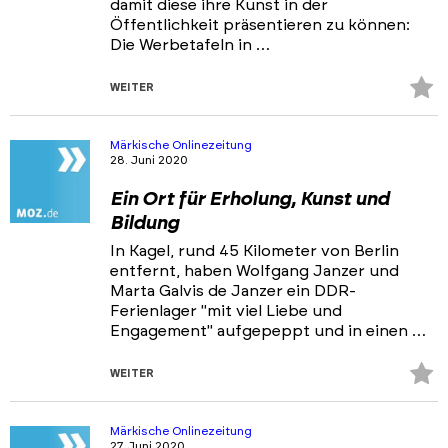
damit diese ihre Kunst in der
Öffentlichkeit präsentieren zu können:
Die Werbetafeln in …
Z
WEITER
Fa
hi
Märkische Onlinezeitung
28. Juni 2020
Ein Ort für Erholung, Kunst und
Bildung
In Kagel, rund 45 Kilometer von Berlin
entfernt, haben Wolfgang Janzer und
Marta Galvis de Janzer ein DDR-
Ferienlager "mit viel Liebe und
Engagement" aufgepeppt und in einen …
Z
WEITER
Fa
hi
Märkische Onlinezeitung
27. Juni 2020