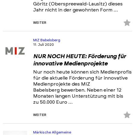
Göritz (Oberspreewald-Lausitz) dieses
Jahr nicht in der gewohnten Form …
Z
WEITER
Fa
hi
MIZ Babelsberg
11. Juli 2020
NUR NOCH HEUTE: Förderung für
innovative Medienprojekte
Nur noch heute können sich Medienprofis
für die aktuelle Förderung für innovative
Medienprojekte des MIZ
Babelsberg bewerben. Neben einer 12
Monaten langen Unterstützung mit bis
zu 50.000 Euro …
Z
WEITER
Fa
hi
Märkische Allgemeine