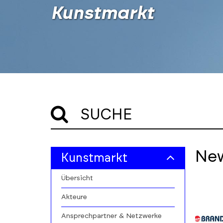
Kunstmarkt
SUCHE
Skip
Skip
Ne
Kunstmarkt
to
to
filters
results
Übersicht
section
Akteure
Ansprechpartner & Netzwerke