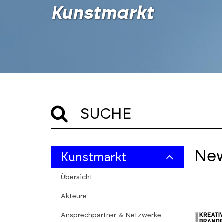
Kunstmarkt
SUCHE
Skip
Skip
Ne
Kunstmarkt
to
to
filters
results
Übersicht
section
Akteure
Ansprechpartner & Netzwerke