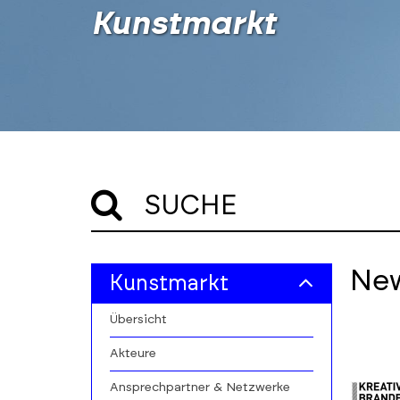
Kunstmarkt
SUCHE
Skip
Skip
Ne
Kunstmarkt
to
to
filters
results
Übersicht
section
Akteure
Ansprechpartner & Netzwerke