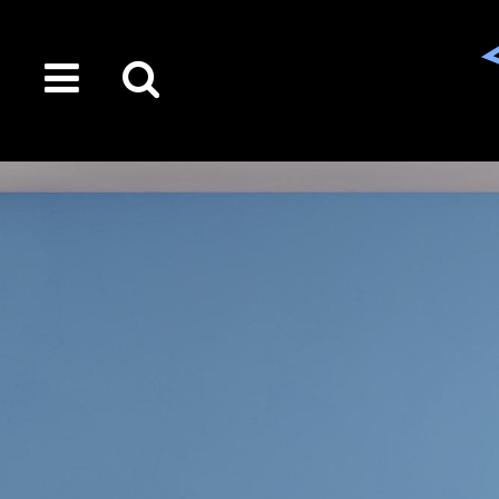
toggle
Suche
menu
auf
der
gesamten
Seite