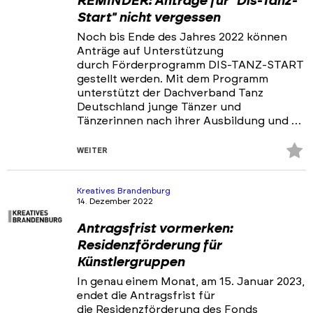
REMINDER: Anträge für "Dis-Tanz-
Start" nicht vergessen
Noch bis Ende des Jahres 2022 können
Anträge auf Unterstützung
durch Förderprogramm DIS-TANZ-START
gestellt werden. Mit dem Programm
unterstützt der Dachverband Tanz
Deutschland junge Tänzer und
Tänzerinnen nach ihrer Ausbildung und …
Z
WEITER
Fa
hi
Kreatives Brandenburg
14. Dezember 2022
Antragsfrist vormerken:
Residenzförderung für
Künstlergruppen
In genau einem Monat, am 15. Januar 2023,
endet die Antragsfrist für
die Residenzförderung des Fonds