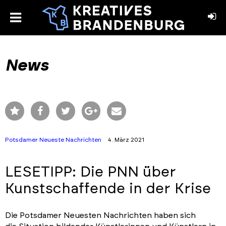
toggle
menu
book
stagram
News
Potsdamer Neueste Nachrichten
4. März 2021
LESETIPP: Die PNN über
Kunstschaffende in der Krise
Die Potsdamer Neuesten Nachrichten haben sich