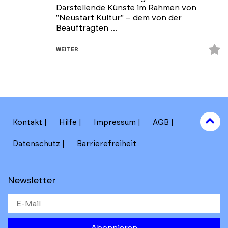
Darstellende Künste im Rahmen von
"Neustart Kultur" – dem von der
Beauftragten …
Z
WEITER
Fa
hi
to
Kontakt
Hilfe
Impressum
AGB
to
Datenschutz
Barrierefreiheit
Newsletter
Abonnieren