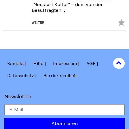
"Neustart Kultur" – dem von der
Beauftragten …
Z
WEITER
Fa
hi
to
Kontakt
Hilfe
Impressum
AGB
to
Datenschutz
Barrierefreiheit
Newsletter
Abonnieren